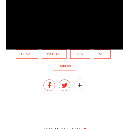
LONAC
ČIŠĆENJE
OCAT
SOL
TRIKOVI