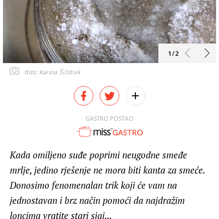
1/2
foto: Karina Šiždrak
GASTRO POSTAO
Kada omiljeno suđe poprimi neugodne smeđe
mrlje, jedino rješenje ne mora biti kanta za smeće.
Donosimo fenomenalan trik koji će vam na
jednostavan i brz način pomoći da najdražim
loncima vratite stari sjaj...