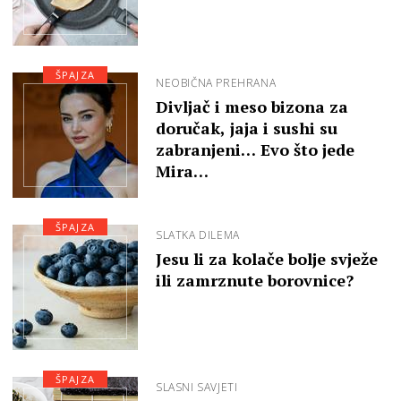
ŠPAJZA
NEOBIČNA PREHRANA
Divljač i meso bizona za
doručak, jaja i sushi su
zabranjeni… Evo što jede
Mira…
ŠPAJZA
SLATKA DILEMA
Jesu li za kolače bolje svježe
ili zamrznute borovnice?
ŠPAJZA
SLASNI SAVJETI