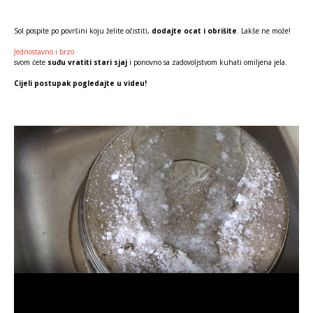
Sol pospite po površini koju želite očistiti,
dodajte ocat i obrišite
. Lakše ne može!
Jednostavno i brzo
svom ćete
suđu vratiti stari sjaj
i ponovno sa zadovoljstvom kuhati omiljena jela.
Cijeli postupak pogledajte u videu!