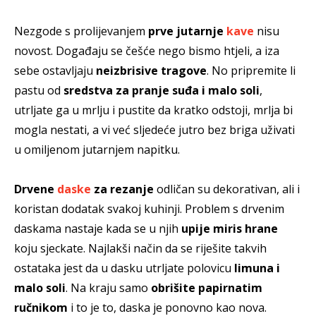
Nezgode s prolijevanjem
prve jutarnje
kave
nisu
novost. Događaju se češće nego bismo htjeli, a iza
sebe ostavljaju
neizbrisive tragove
. No pripremite li
pastu od
sredstva za pranje suđa i malo soli
,
utrljate ga u mrlju i pustite da kratko odstoji, mrlja bi
mogla nestati, a vi već sljedeće jutro bez briga uživati
u omiljenom jutarnjem napitku.
Drvene
daske
za rezanje
odličan su dekorativan, ali i
koristan dodatak svakoj kuhinji. Problem s drvenim
daskama nastaje kada se u njih
upije miris hrane
koju sjeckate. Najlakši način da se riješite takvih
ostataka jest da u dasku utrljate polovicu
limuna i
malo soli
. Na kraju samo
obrišite papirnatim
ručnikom
i to je to, daska je ponovno kao nova.