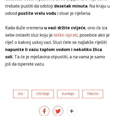
trebate pustiti da odstoji
desetak minuta
. Na kraju u
odvod
pustite vrelu vodu
i stvar je riješena.
Kada duže vremena
u vazi držite cvijeće
, ono će iza
sebe ostaviti sluz koju je
teško oprati
, posebice ako je
riječ o kakvoj uskoj vazi. Sluzi ćete se najlakše riješiti
napunite li vazu toplom vodom i nekoliko žlica
soli
. Ta će je mješavina otpustiti, a na vama je samo
još da isperete vazu.
SOL
ČIŠĆENJE
KUHINJA
TRIKOVI