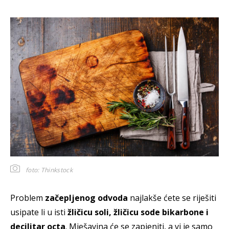
foto: Thinkstock
Problem
začepljenog odvoda
najlakše ćete se riješiti
usipate li u isti
žličicu soli, žličicu sode bikarbone i
decilitar octa
. Mješavina će se zapjeniti, a vi je samo