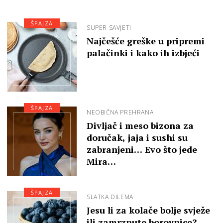
ŠPAJZA
SUPER SAVJETI
Najčešće greške u pripremi
palačinki i kako ih izbjeći
ŠPAJZA
NEOBIČNA PREHRANA
Divljač i meso bizona za
doručak, jaja i sushi su
zabranjeni… Evo što jede
Mira…
ŠPAJZA
SLATKA DILEMA
Jesu li za kolače bolje svježe
ili zamrznute borovnice?