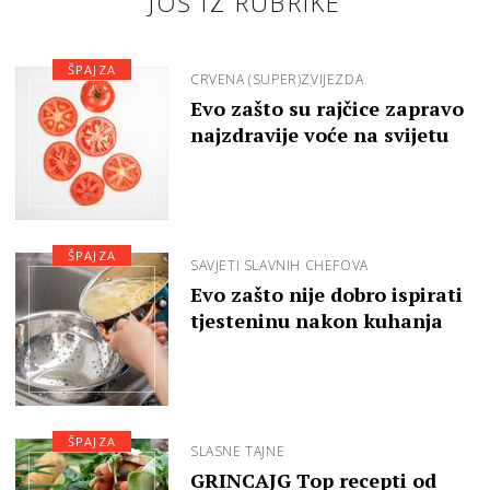
JOŠ IZ RUBRIKE
ŠPAJZA
CRVENA (SUPER)ZVIJEZDA
Evo zašto su rajčice zapravo
najzdravije voće na svijetu
ŠPAJZA
SAVJETI SLAVNIH CHEFOVA
Evo zašto nije dobro ispirati
tjesteninu nakon kuhanja
ŠPAJZA
SLASNE TAJNE
GRINCAJG Top recepti od