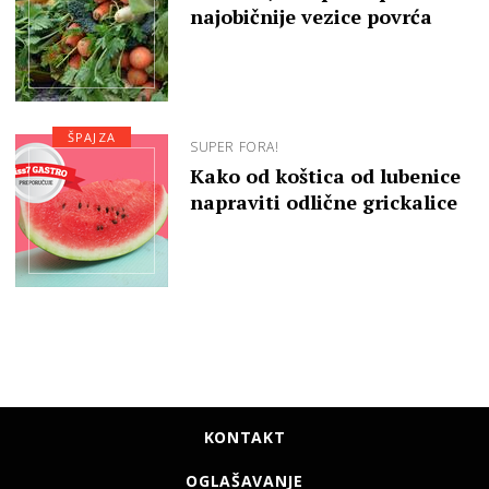
najobičnije vezice povrća
ŠPAJZA
SUPER FORA!
Kako od koštica od lubenice
napraviti odlične grickalice
KONTAKT
OGLAŠAVANJE