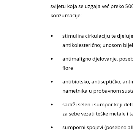
svijetu koja se uzgaja već preko 5
konzumacije:
stimulira cirkulaciju te djeluj
antikolesterično; unosom bij
antimaligno djelovanje, poseb
flore
antibiotsko, antiseptičko, anti
nametnika u probavnom sust
sadrži selen i sumpor koji det
za sebe vezati teške metale i
sumporni spojevi (posebno alli