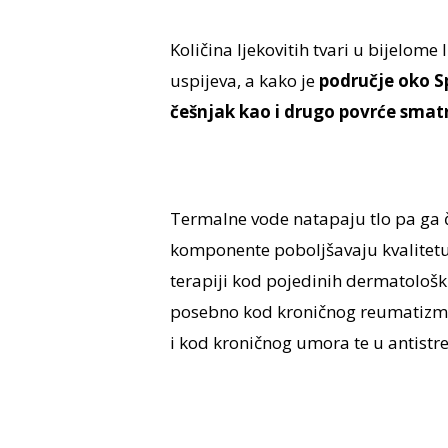
Količina ljekovitih tvari u bijelome
uspijeva, a kako je
područje oko S
češnjak kao i drugo povrće sma
Termalne vode natapaju tlo pa ga č
komponente poboljšavaju kvalitetu
terapiji kod pojedinih dermatološ
posebno kod kroničnog reumatizma
i kod kroničnog umora te u antist