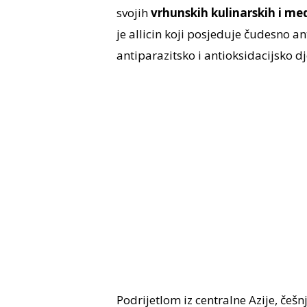
svojih
vrhunskih kulinarskih i med
je allicin koji posjeduje čudesno ant
antiparazitsko i antioksidacijsko dj
Podrijetlom iz centralne Azije, češnj