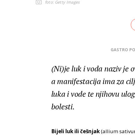
foto: Getty Images
GASTRO P
(Ni)je luk i voda naziv je
a manifestacija ima za ci
luka i vode te njihovu ulog
bolesti.
Bijeli luk ili češnjak
(allium sativu