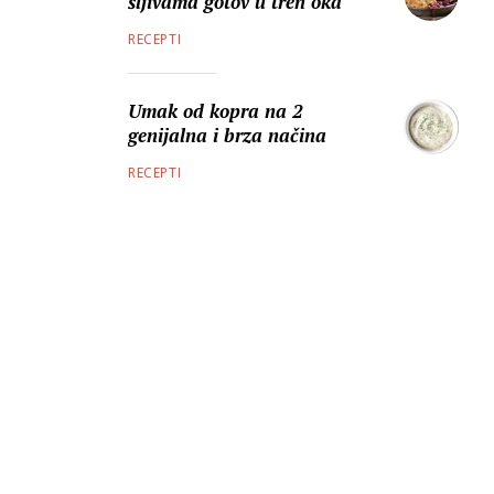
šljivama gotov u tren oka
RECEPTI
Umak od kopra na 2
genijalna i brza načina
RECEPTI