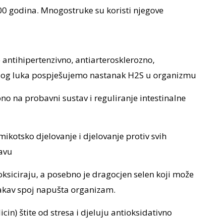
000 godina. Mnogostruke su koristi njegove
e antihipertenzivno, antiarterosklerozno,
elog luka pospješujemo nastanak H2S u organizmu
no na probavni sustav i reguliranje intestinalne
mikotsko djelovanje i djelovanje protiv svih
avu
oksiciraju, a posebno je dragocjen selen koji može
 takav spoj napušta organizam.
cin) štite od stresa i djeluju antioksidativno