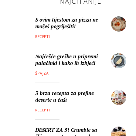
NAJČITANIJE
S ovim tijestom za pizzu ne
možeš pogriješiti!
RECEPTI
Najčešće greške u pripremi
palačinki i kako ih izbjeći
ŠPAJZA
3 brza recepta za prefine
deserte u čaši
RECEPTI
DESERT ZA 5! Crumble sa