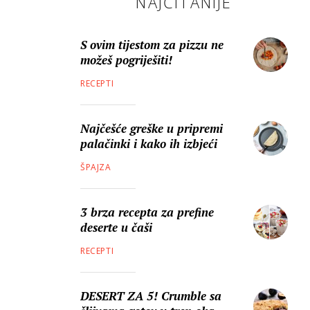
NAJČITANIJE
S ovim tijestom za pizzu ne
možeš pogriješiti!
RECEPTI
Najčešće greške u pripremi
palačinki i kako ih izbjeći
ŠPAJZA
3 brza recepta za prefine
deserte u čaši
RECEPTI
DESERT ZA 5! Crumble sa