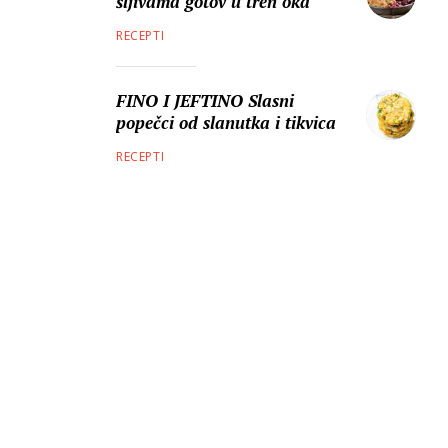
šljivama gotov u tren oka
RECEPTI
FINO I JEFTINO Slasni
popečci od slanutka i tikvica
RECEPTI