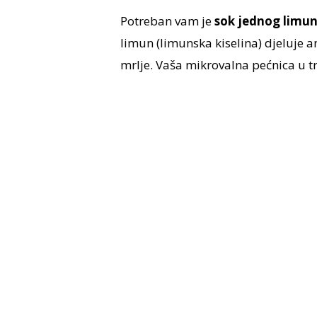
Potreban vam je
sok jednog limun
limun (limunska kiselina) djeluje an
mrlje. Vaša mikrovalna pećnica u t