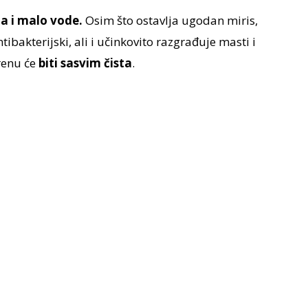
a i malo vode.
Osim što ostavlja ugodan miris,
tibakterijski, ali i učinkovito razgrađuje masti i
renu će
biti sasvim čista
.