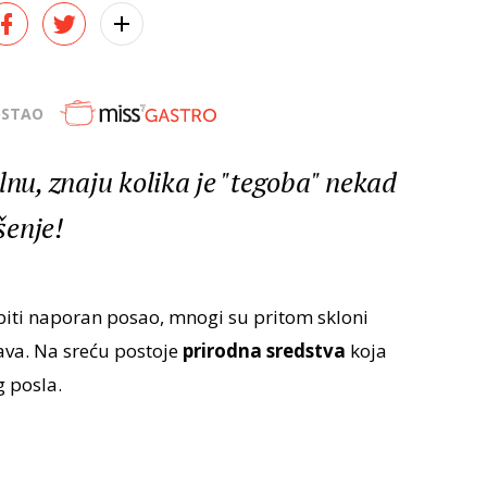
OSTAO
lnu, znaju kolika je "tegoba" nekad
šenje!
biti naporan posao, mnogi su pritom skloni
ava. Na sreću postoje
prirodna sredstva
koja
g posla.