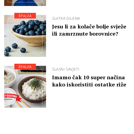
ŠPAJZA
SLATKA DILEMA
Jesu li za kolače bolje svježe
ili zamrznute borovnice?
ŠPAJZA
SLASNI SAVJETI
Imamo čak 10 super načina
kako iskoristiti ostatke riže