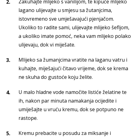
Zakuhajte mlijeko s vanilijom, te kipuće mlijeko
lagano ulijevajte u smjesu sa žutanjcima,
istovremeno sve umješavajući pjenjačom.
Ukoliko to radite sami, ulijevajte mlijeko šefljom,
a ukoliko imate pomoć, neka vam mlijeko polako
ulijevaju, dok vi miješate.
Mlijeko sa žumanjcima vratite na laganu vatru i
kuhajte, miješajući čitavo vrijeme, dok se krema
ne skuha do gustoće koju želite.
U malo hladne vode namočite listiće želatine te
ih, nakon par minuta namakanja ocijedite i
umiješajte u vruću kremu, dok se potpuno ne
rastope.
Kremu prebacite u posudu za miksanje i