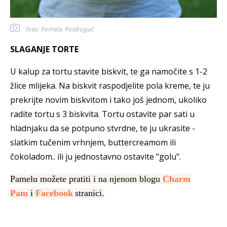
foto: Pamela Poldrugač
SLAGANJE TORTE
U kalup za tortu stavite biskvit, te ga namočite s 1-2
žlice mlijeka. Na biskvit raspodjelite pola kreme, te ju
prekrijte novim biskvitom i tako još jednom, ukoliko
radite tortu s 3 biskvita. Tortu ostavite par sati u
hladnjaku da se potpuno stvrdne, te ju ukrasite -
slatkim tučenim vrhnjem, buttercreamom ili
čokoladom.. ili ju jednostavno ostavite "golu".
Pamelu možete pratiti i na njenom blogu
Charm
Pam
i
Facebook
stranici.