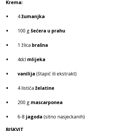
Krema:
4
žumanjka
100 g
šećera u prahu
1 žlica
brašna
4dcl
mlijeka
vanilija
(štapić ili ekstrakt)
4 listića
želatine
200 g
mascarponea
6-8
jagoda
(sitno nasjeckanih)
BISKVIT