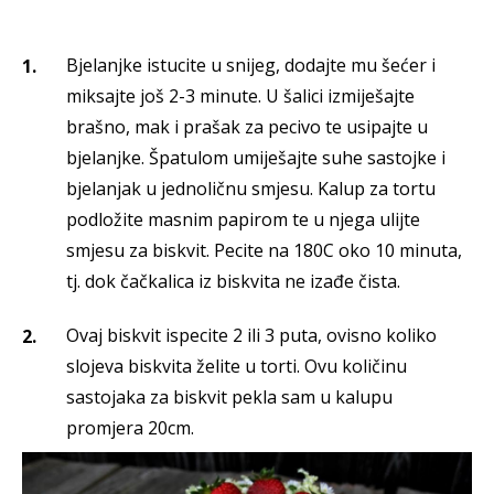
Bjelanjke istucite u snijeg, dodajte mu šećer i
miksajte još 2-3 minute. U šalici izmiješajte
brašno, mak i prašak za pecivo te usipajte u
bjelanjke. Špatulom umiješajte suhe sastojke i
bjelanjak u jednoličnu smjesu. Kalup za tortu
podložite masnim papirom te u njega ulijte
smjesu za biskvit. Pecite na 180C oko 10 minuta,
tj. dok čačkalica iz biskvita ne izađe čista.
Ovaj biskvit ispecite 2 ili 3 puta, ovisno koliko
slojeva biskvita želite u torti. Ovu količinu
sastojaka za biskvit pekla sam u kalupu
promjera 20cm.