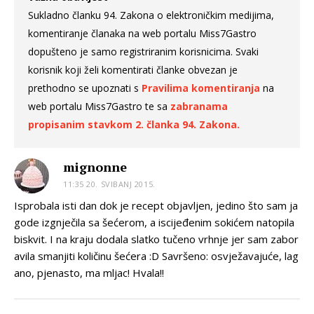
Sukladno članku 94. Zakona o elektroničkim medijima,
komentiranje članaka na web portalu Miss7Gastro
dopušteno je samo registriranim korisnicima. Svaki
korisnik koji želi komentirati članke obvezan je
prethodno se upoznati s
Pravilima komentiranja
na
web portalu Miss7Gastro te sa
zabranama
propisanim stavkom 2. članka 94. Zakona.
mignonne
11:35 20. SVIBANJ 2015.
Isprobala isti dan dok je recept objavljen, jedino što sam ja
gode izgnječila sa šećerom, a iscijeđenim sokićem natopila
biskvit. I na kraju dodala slatko tučeno vrhnje jer sam zabor
avila smanjiti količinu šećera :D Savršeno: osvježavajuće, lag
ano, pjenasto, ma mljac! Hvala!!