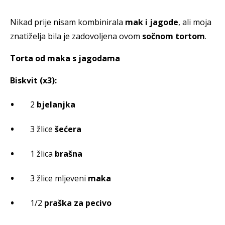
Nikad prije nisam kombinirala
mak i jagode
, ali moja
znatiželja bila je zadovoljena ovom
sočnom tortom
.
Torta od maka s jagodama
Biskvit (x3):
2
bjelanjka
3 žlice
šećera
1 žlica
brašna
3 žlice mljeveni
maka
1/2
praška za pecivo