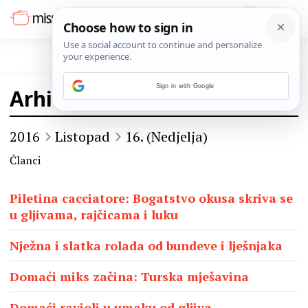
Sign in with Google
Arhiva
2016
Listopad
16. (Nedjelja)
Članci
Piletina cacciatore: Bogatstvo okusa skriva se
u gljivama, rajčicama i luku
Nježna i slatka rolada od bundeve i lješnjaka
Domaći miks začina: Turska mješavina
Domaći ravioli u umaku od gljiva