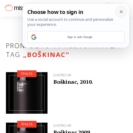
Sign in with Google
PRONAĐENO
16 REZULTATA
ZA
TAG
„
BOŠKINAC
”
ŠPAJZA
GASTRO.HR
Boškinac, 2010.
ŠPAJZA
GASTRO.HR
Boškinac 2009