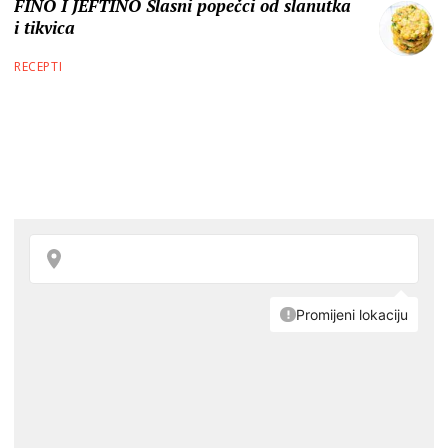
FINO I JEFTINO Slasni popečci od slanutka
i tikvica
RECEPTI