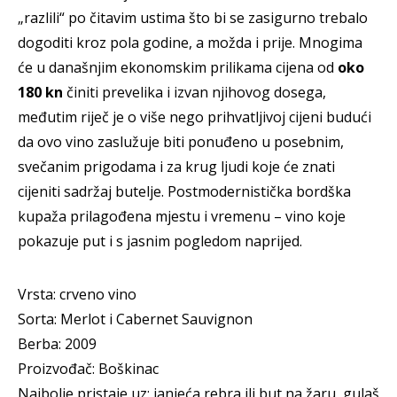
„razlili“ po čitavim ustima što bi se zasigurno trebalo
dogoditi kroz pola godine, a možda i prije. Mnogima
će u današnjim ekonomskim prilikama cijena od
oko
180 kn
činiti prevelika i izvan njihovog dosega,
međutim riječ je o više nego prihvatljivoj cijeni budući
da ovo vino zaslužuje biti ponuđeno u posebnim,
svečanim prigodama i za krug ljudi koje će znati
cijeniti sadržaj butelje. Postmodernistička bordška
kupaža prilagođena mjestu i vremenu – vino koje
pokazuje put i s jasnim pogledom naprijed.
Vrsta: crveno vino
Sorta: Merlot i Cabernet Sauvignon
Berba: 2009
Proizvođač: Boškinac
Najbolje pristaje uz: janjeća rebra ili but na žaru, gulaš