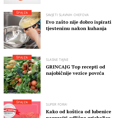
ŠPAJZA
SAVJETI SLAVNIH CHEFOVA
Evo zašto nije dobro ispirati
tjesteninu nakon kuhanja
ŠPAJZA
SLASNE TAJNE
GRINCAJG Top recepti od
najobičnije vezice povrća
ŠPAJZA
SUPER FORA!
Kako od koštica od lubenice
napraviti odlične grickalice