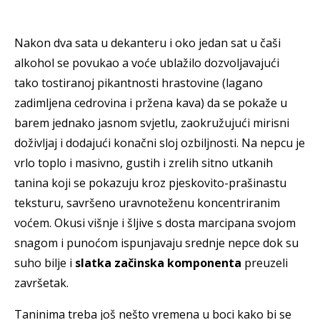
Nakon dva sata u dekanteru i oko jedan sat u čaši
alkohol se povukao a voće ublažilo dozvoljavajući
tako tostiranoj pikantnosti hrastovine (lagano
zadimljena cedrovina i pržena kava) da se pokaže u
barem jednako jasnom svjetlu, zaokružujući mirisni
doživljaj i dodajući konačni sloj ozbiljnosti. Na nepcu je
vrlo toplo i masivno, gustih i zrelih sitno utkanih
tanina koji se pokazuju kroz pjeskovito-prašinastu
teksturu, savršeno uravnoteženu koncentriranim
voćem. Okusi višnje i šljive s dosta marcipana svojom
snagom i punoćom ispunjavaju srednje nepce dok su
suho bilje i
slatka začinska komponenta
preuzeli
završetak.
Taninima treba još nešto vremena u boci kako bi se