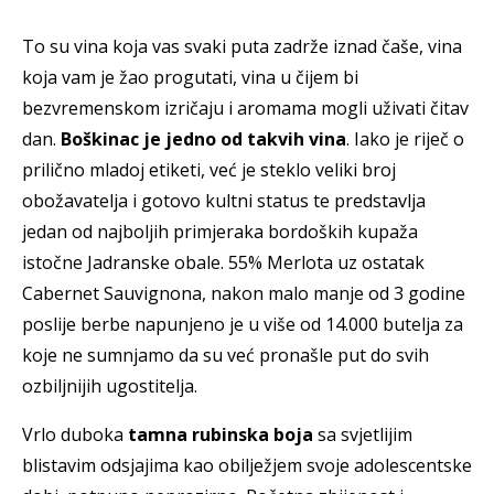
To su vina koja vas svaki puta zadrže iznad čaše, vina
koja vam je žao progutati, vina u čijem bi
bezvremenskom izričaju i aromama mogli uživati čitav
dan.
Boškinac je jedno od takvih vina
. Iako je riječ o
prilično mladoj etiketi, već je steklo veliki broj
obožavatelja i gotovo kultni status te predstavlja
jedan od najboljih primjeraka bordoških kupaža
istočne Jadranske obale. 55% Merlota uz ostatak
Cabernet Sauvignona, nakon malo manje od 3 godine
poslije berbe napunjeno je u više od 14.000 butelja za
koje ne sumnjamo da su već pronašle put do svih
ozbiljnijih ugostitelja.
Vrlo duboka
tamna rubinska boja
sa svjetlijim
blistavim odsjajima kao obilježjem svoje adolescentske