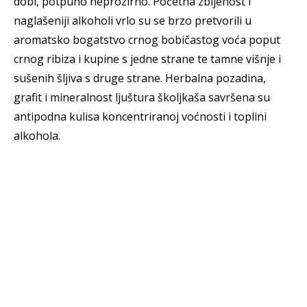
dobi, potpuno neprozirno. Početna zbijenost i
naglašeniji alkoholi vrlo su se brzo pretvorili u
aromatsko bogatstvo crnog bobičastog voća poput
crnog ribiza i kupine s jedne strane te tamne višnje i
sušenih šljiva s druge strane. Herbalna pozadina,
grafit i mineralnost ljuštura školjkaša savršena su
antipodna kulisa koncentriranoj voćnosti i toplini
alkohola.