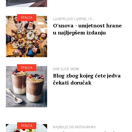
ŠPAJZA
LJUBITELJICE LIJEPOG I F…
O'snova - umjetnost hrane
u najljepšem izdanju
ŠPAJZA
ONE SLICE MORE
Blog zbog kojeg ćete jedva
čekati doručak
ŠPAJZA
NAJBOLJE OD INSTAGRAMA