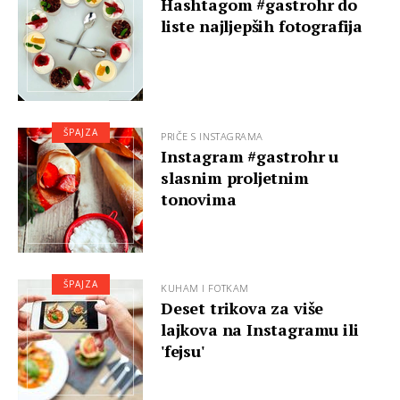
Hashtagom #gastrohr do
liste najljepših fotografija
ŠPAJZA
PRIČE S INSTAGRAMA
Instagram #gastrohr u
slasnim proljetnim
tonovima
ŠPAJZA
KUHAM I FOTKAM
Deset trikova za više
lajkova na Instagramu ili
'fejsu'