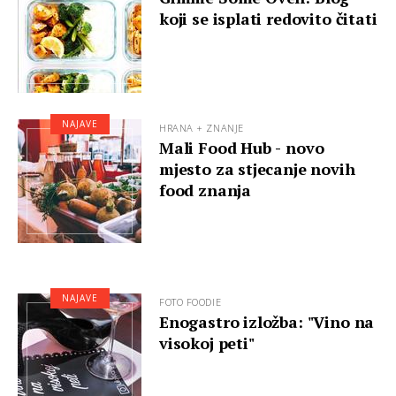
koji se isplati redovito čitati
NAJAVE
HRANA + ZNANJE
Mali Food Hub - novo
mjesto za stjecanje novih
food znanja
NAJAVE
FOTO FOODIE
Enogastro izložba: "Vino na
visokoj peti"