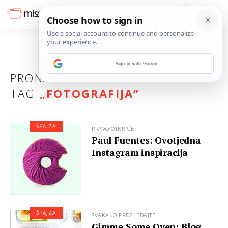
Sign in with Google
PRONAĐENO
12 REZULTATA
ZA
TAG
„
FOTOGRAFIJA
”
ŠPAJZA
PRAVO OTKRIĆE
Paul Fuentes: Ovotjedna
Instagram inspiracija
ŠPAJZA
SVAKAKO PREGLEDAJTE
Gimme Some Oven: Blog