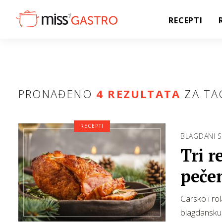
RECEPTI
PRONAĐENO
4 REZULTATA
ZA TA
RECEPTI
BLAGDANI S
Tri 
peče
Carsko i ro
blagdansku