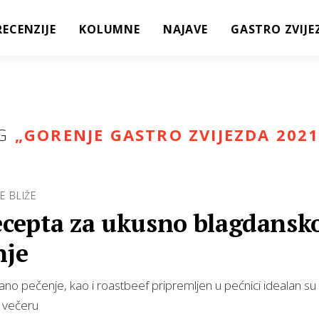
RECENZIJE
KOLUMNE
NAJAVE
GASTRO ZVIJE
G
„
GORENJE GASTRO ZVIJEZDA 2021
E BLIŽE
recepta za ukusno blagdansk
nje
lano pečenje, kao i roastbeef pripremljen u pećnici idealan su
 večeru