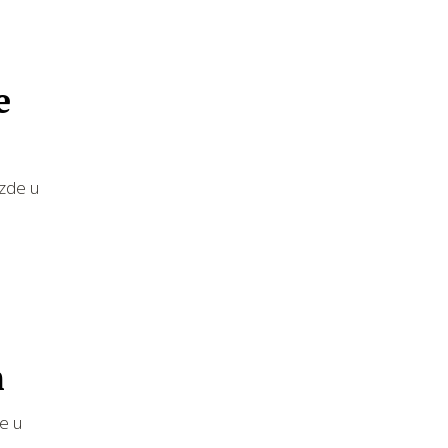
e
ezde u
m
de u