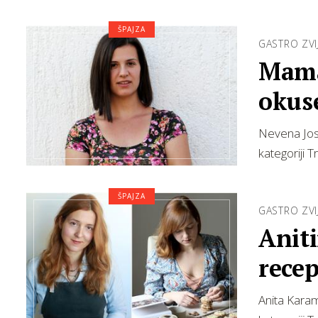
ŠPAJZA
GASTRO ZVI
Mama
okus
Nevena Josi
kategoriji T
ŠPAJZA
GASTRO ZVI
Aniti
rece
Anita Karam