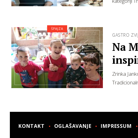
kategoriji T
ŠPAJZA
GASTRO ZVI
Na M
inspi
Zrinka Janko
Tradicional
KONTAKT
OGLAŠAVANJE
IMPRESSUM