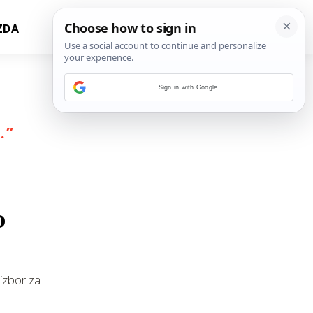
ZDA
Sign in with Google
.
”
o
 izbor za