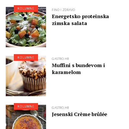
KOLUMNE
FINO I ZDRAVO
Energetsko proteinska
zimska salata
KOLUMNE
GASTRO.HR
Muffini s bundevom i
karamelom
KOLUMNE
GASTRO.HR
Jesenski Crème brûlée