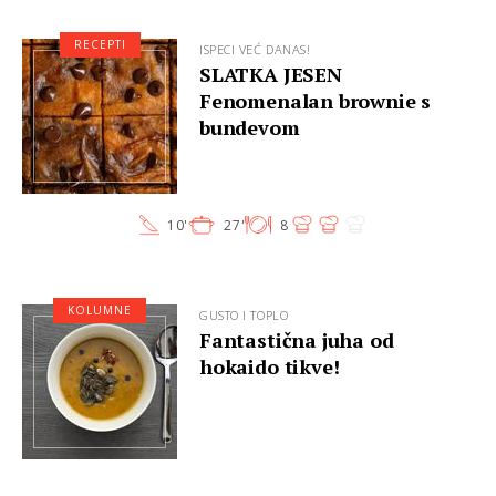
RECEPTI
ISPECI VEĆ DANAS!
SLATKA JESEN
Fenomenalan brownie s
bundevom
10'
27'
8
KOLUMNE
GUSTO I TOPLO
Fantastična juha od
hokaido tikve!