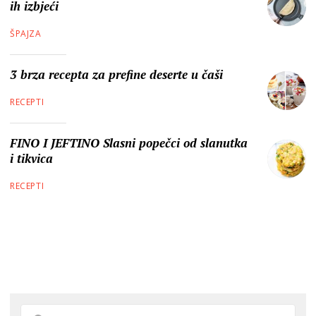
ih izbjeći
ŠPAJZA
3 brza recepta za prefine deserte u čaši
RECEPTI
FINO I JEFTINO Slasni popečci od slanutka
i tikvica
RECEPTI