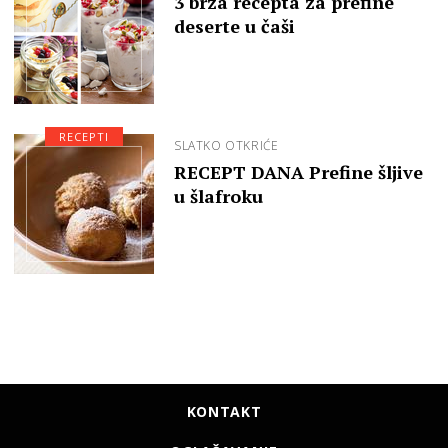
3 brza recepta za prefine
deserte u čaši
RECEPTI
SLATKO OTKRIĆE
RECEPT DANA Prefine šljive
u šlafroku
KONTAKT