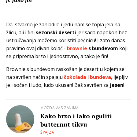
Da, stvarno je zahladilo i jedu nam se topla jela na
žlicu, ali i fini
sezonski deserti
jer sada napokon bez
ustručavanja možemo koristiti pećnicu! I zato danas
pravimo ovaj divan kolač -
brownie
s bundevom
koji
se priprema brzo i jednostavno, a tako je fin!
Brownie s bundevom raskošan je desert u kojem se
na savršen način spajaju
čokolada
i
bundeva
, ljepljiv
je i sočan i ludo, ludo ukusan! Baš savršen za
jesen
!
MOŽDA VAS ZANIMA...
Kako brzo i lako oguliti
butternut tikvu
ŠPAJZA