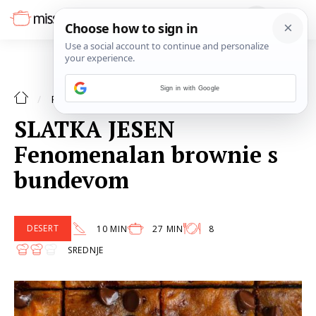
Sign in with Google
DESERT
RECEPTI
SLATKA JESEN
Fenomenalan brownie s
bundevom
DESERT
10 MIN
27 MIN
8
SREDNJE