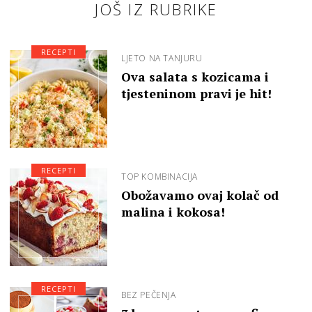
JOŠ IZ RUBRIKE
RECEPTI
LJETO NA TANJURU
Ova salata s kozicama i
tjesteninom pravi je hit!
RECEPTI
TOP KOMBINACIJA
Obožavamo ovaj kolač od
malina i kokosa!
RECEPTI
BEZ PEČENJA