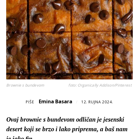
Brownie s bundevom
foto: Organically Addison/Pinterest
Emina Basara
PIŠE
/
12. RUJNA 2024.
Ovaj brownie s bundevom odličan je jesenski
desert koji se brzo i lako priprema, a baš nam
je jako fin