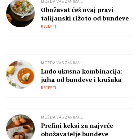
MOŽDA VAS ZANIMA...
Obožavat ćeš ovaj pravi
talijanski rižoto od bundeve
RECEPTI
MOŽDA VAS ZANIMA...
Ludo ukusna kombinacija:
juha od bundeve i krušaka
RECEPTI
MOŽDA VAS ZANIMA...
Prefini keksi za najveće
obožavatelje bundeve