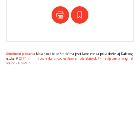
@finimini.podravka
Mala škola kako štapićima jesti Noodlese za pravi doživljaj Dalekog
istoka 🍜😉
#finimini
#podravka
#noodles
#ramen
#dalekiistok
#kina
#japan
♬ original
sound - Fini-Mini