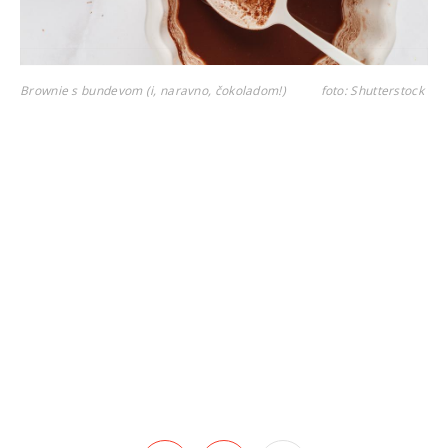
Brownie s bundevom (i, naravno, čokoladom!)
foto: Shutterstock