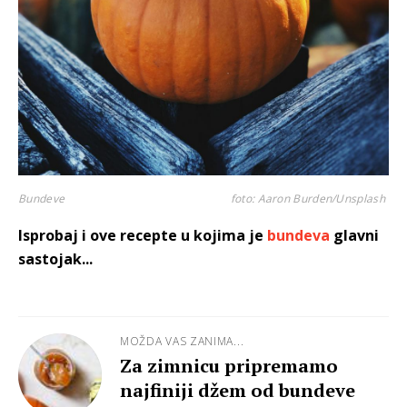
Bundeve
foto: Aaron Burden/Unsplash
Isprobaj i ove recepte u kojima je
bundeva
glavni
sastojak...
MOŽDA VAS ZANIMA...
Za zimnicu pripremamo
najfiniji džem od bundeve