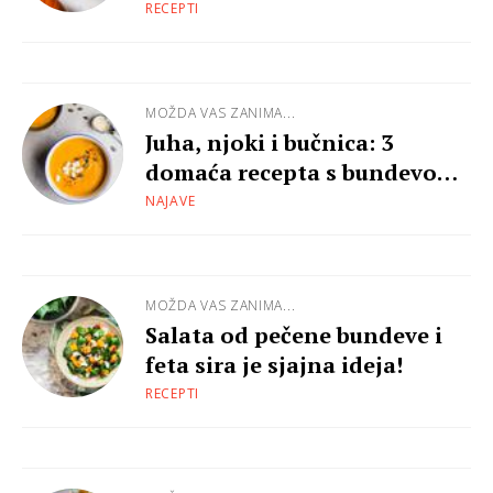
RECEPTI
MOŽDA VAS ZANIMA...
Juha, njoki i bučnica: 3
domaća recepta s bundevom
koja ćeš željeti pripremati
NAJAVE
stalno iznova
MOŽDA VAS ZANIMA...
Salata od pečene bundeve i
feta sira je sjajna ideja!
RECEPTI