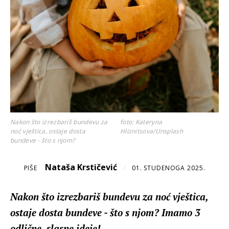
Nakon što izrezbariš bundevu za
foto: Kateryna
noć vještica, ostaje dosta
Hliznitsova/Unsplash
bundeve - što s njom?
Nataša Krstičević
PIŠE
/
01. STUDENOGA 2025.
Nakon što izrezbariš bundevu za noć vještica,
ostaje dosta bundeve - što s njom? Imamo 3
odlične, slasne ideje!