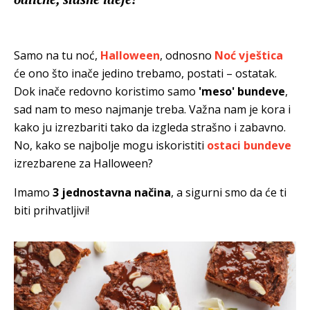
Samo na tu noć,
Halloween
, odnosno
Noć vještica
će ono što inače jedino trebamo, postati – ostatak.
Dok inače redovno koristimo samo
'meso' bundeve
,
sad nam to meso najmanje treba. Važna nam je kora i
kako ju izrezbariti tako da izgleda strašno i zabavno.
No, kako se najbolje mogu iskoristiti
ostaci
bundeve
izrezbarene za Halloween?
Imamo
3 jednostavna načina
, a sigurni smo da će ti
biti prihvatljivi!