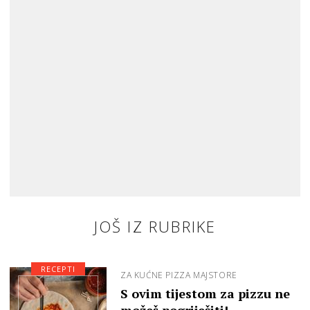
JOŠ IZ RUBRIKE
RECEPTI
ZA KUĆNE PIZZA MAJSTORE
S ovim tijestom za pizzu ne
možeš pogriješiti!