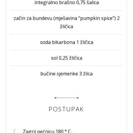
integralno brašno 0,75 šalica
začin za bundevu (mješavina "pumpkin spice") 2
žličica
soda bikarbona 1 žličica
sol 0,25 žličica
bučine sjemenke 3 žlica
POSTUPAK
Zagrij pećnicu 180 ° C.