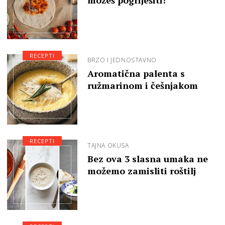
RECEPTI
BRZO I JEDNOSTAVNO
Aromatična palenta s
ružmarinom i češnjakom
RECEPTI
TAJNA OKUSA
Bez ova 3 slasna umaka ne
možemo zamisliti roštilj