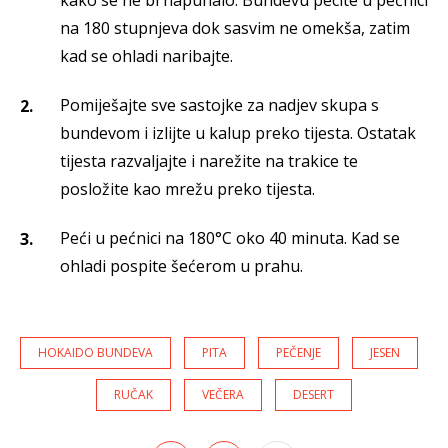
kako se ne bi napuhalo. Bundevu pecite u pećnici
na 180 stupnjeva dok sasvim ne omekša, zatim
kad se ohladi naribajte.
Pomiješajte sve sastojke za nadjev skupa s
bundevom i izlijte u kalup preko tijesta. Ostatak
tijesta razvaljajte i narežite na trakice te
posložite kao mrežu preko tijesta.
Peći u pećnici na 180°C oko 40 minuta. Kad se
ohladi pospite šećerom u prahu.
HOKAIDO BUNDEVA
PITA
PEČENJE
JESEN
RUČAK
VEČERA
DESERT