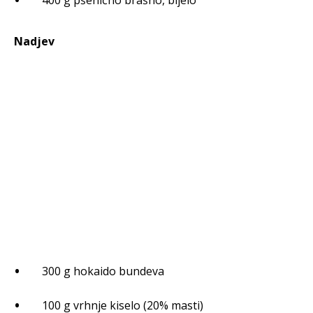
400 g pšenično brašno, bijelo
Nadjev
300 g hokaido bundeva
100 g vrhnje kiselo (20% masti)