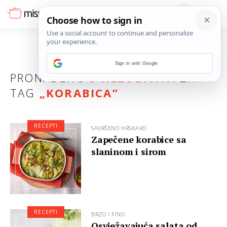
Sign in with Google
PRONAĐENO
5 REZULTATA
ZA
TAG
„
KORABICA
”
RECEPTI
SAVRŠENO HRSKAVO
Zapečene korabice sa
slaninom i sirom
RECEPTI
BRZO I FINO
Osvježavajuća salata od