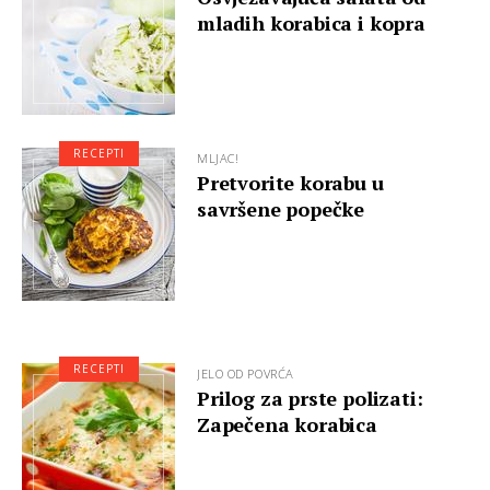
mladih korabica i kopra
RECEPTI
MLJAC!
Pretvorite korabu u
savršene popečke
RECEPTI
JELO OD POVRĆA
Prilog za prste polizati:
Zapečena korabica