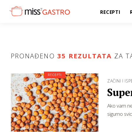
RECEPTI
PRONAĐENO
35 REZULTATA
ZA T
RECEPTI
ZAČINI I ISP
Super
Ako vam ned
sigurno svid