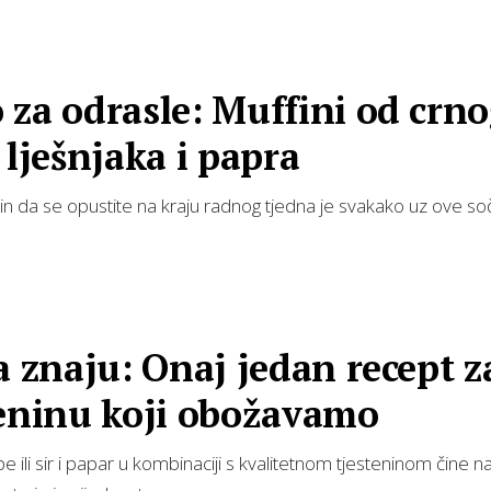
za odrasle: Muffini od crn
 lješnjaka i papra
čin da se opustite na kraju radnog tjedna je svakako uz ove s
a znaju: Onaj jedan recept z
teninu koji obožavamo
e ili sir i papar u kombinaciji s kvalitetnom tjesteninom čine n