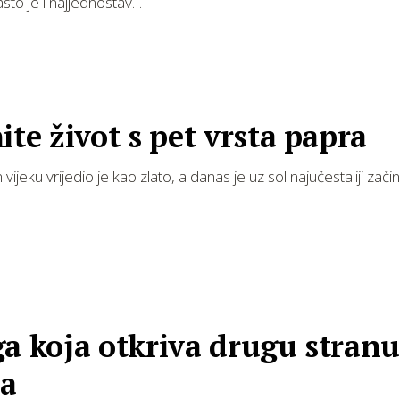
sto je i najjednostav…
ite život s pet vrsta papra
ijeku vrijedio je kao zlato, a danas je uz sol najučestaliji začin
a koja otkriva drugu stran
na