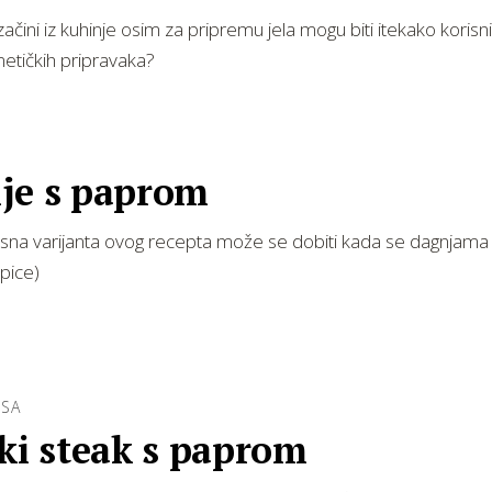
začini iz kuhinje osim za pripremu jela mogu biti itekako korisn
etičkih pripravaka?
je s paprom
na varijanta ovog recepta može se dobiti kada se dagnjama 
pice)
ESA
ki steak s paprom