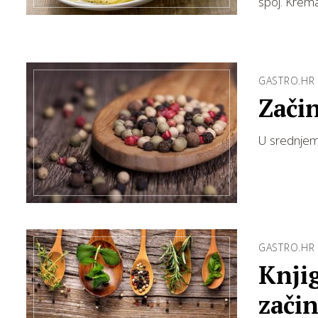
spoj. Krema
GASTRO.HR
Začin
U srednjem v
GASTRO.HR
Knjig
zači