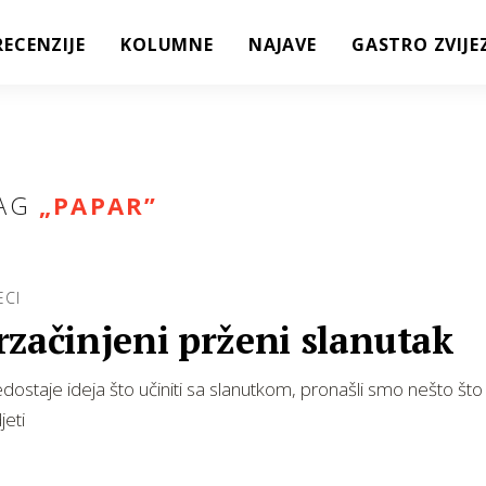
RECENZIJE
KOLUMNE
NAJAVE
GASTRO ZVIJE
AG
„
PAPAR
”
ECI
začinjeni prženi slanutak
ostaje ideja što učiniti sa slanutkom, pronašli smo nešto št
jeti