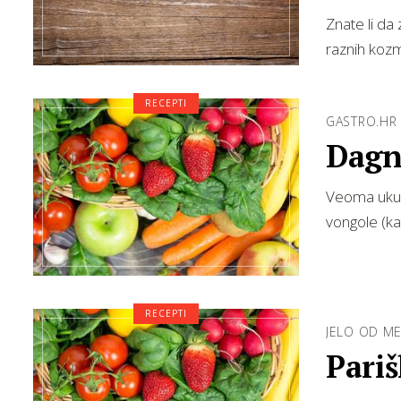
Znate li da 
raznih kozm
RECEPTI
GASTRO.HR
Dagn
Veoma ukus
vongole (ka
RECEPTI
JELO OD M
Pariš