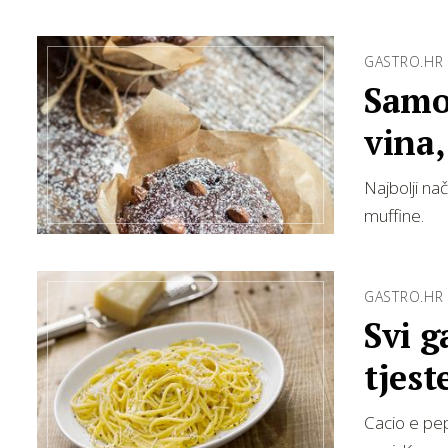
GASTRO.HR
Samo 
vina,
Najbolji na
muffine.
GASTRO.HR
Svi g
tjes
Cacio e pep