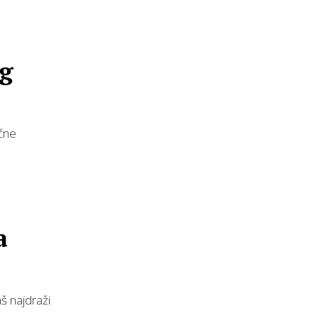
og
očne
a
aš najdraži