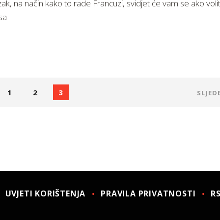
ak, na način kako to rade Francuzi, svidjet će vam se ako vol
sa
1
2
3
SLJED
UVJETI KORIŠTENJA
PRAVILA PRIVATNOSTI
R