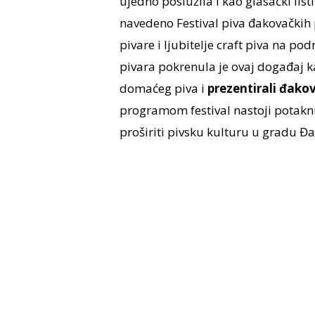
ujedno poslužila i kao glasački list
navedeno Festival piva đakovačkih p
pivare i ljubitelje craft piva na po
pivara pokrenula je ovaj događaj k
domaćeg piva i
prezentirali đako
programom festival nastoji potaknu
proširiti pivsku kulturu u gradu Đa