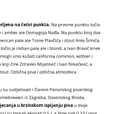
vljena na četiri punkta.
Na prvome punktu točio
ale i amber ale Domagoja Nađa. Na punktu broj dva
merican pale ale Tome Plavčića i stout Ante Šimića.
točio je indian pale ale i blond, a Ivan Bravić kriek
 mogli smo kušati california common, witbier i
oji čine Zdravko Mijatović i Ivan Nikačević, a
 stout. Odlična piva i odlična atmosfera.
u su sudjelovali i članovi Panonskog pivarskog
homebreweri iz Zagreba, Slavonskog Broda,
jecanja u brzinskom ispijanju piva
u dvije
ci su morali eksirati 0.5 l, a žene pak 0,33 l piva.