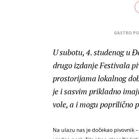
GASTRO P
U subotu, 4. studenog u Đ
drugo izdanje Festivala pi
prostorijama lokalnog dob
je i sasvim prikladno imaj
vole, a i mogu poprilično p
Na ulazu nas je dočekao pivovnik – 