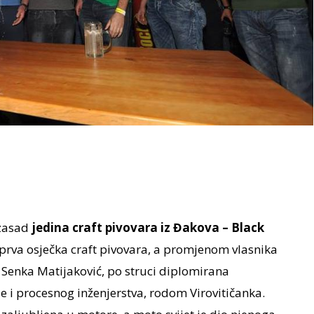
 zasad
jedina craft pivovara iz Đakova – Black
a prva osječka craft pivovara, a promjenom vlasnika
i Senka Matijaković, po struci diplomirana
 i procesnog inženjerstva, rodom Virovitičanka.