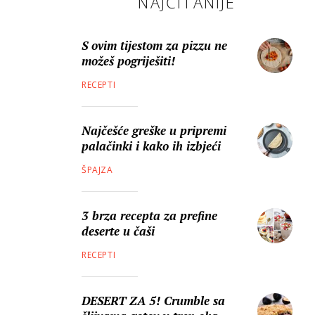
NAJČITANIJE
S ovim tijestom za pizzu ne
možeš pogriješiti!
RECEPTI
Najčešće greške u pripremi
palačinki i kako ih izbjeći
ŠPAJZA
3 brza recepta za prefine
deserte u čaši
RECEPTI
DESERT ZA 5! Crumble sa