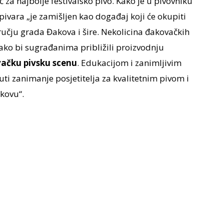
ić za najbolje festivalsko pivo. Kako je u pivovniku
ivara „je zamišljen kao događaj koji će okupiti
dručju grada Đakova i šire. Nekolicina đakovačkih
ako bi sugrađanima približili proizvodnju
vačku pivsku scenu
. Edukacijom i zanimljivim
ti zanimanje posjetitelja za kvalitetnim pivom i
kovu“.