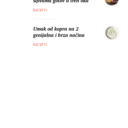
šljivama gotov u tren oka
RECEPTI
Umak od kopra na 2
genijalna i brza načina
RECEPTI