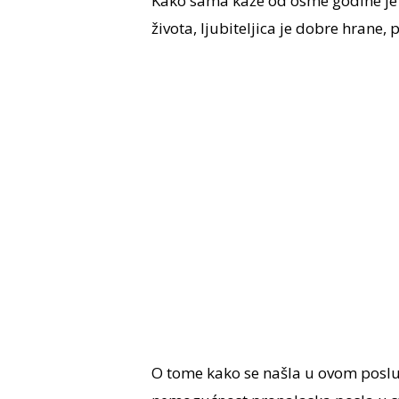
Kako sama kaže od osme godine je z
života, ljubiteljica je dobre hrane, 
O tome kako se našla u ovom poslu 