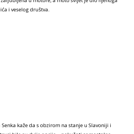
aljubljena u motore, a moto svijet je dio njenoga
pića i veselog društva.
Senka kaže da s obzirom na stanje u Slavoniji i