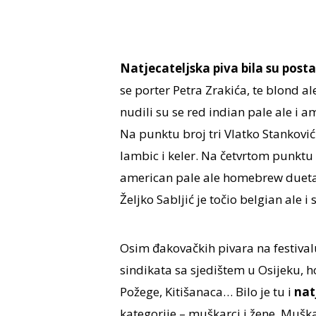
Natjecateljska piva bila su posta
se porter Petra Zrakića, te blond 
nudili su se red indian pale ale i a
Na punktu broj tri Vlatko Stanković 
lambic i keler. Na četvrtom punktu
american pale ale homebrew dueta k
Željko Sabljić je točio belgian ale i
Osim đakovačkih pivara na festival
sindikata sa sjedištem u Osijeku, 
Požege, Kitišanaca… Bilo je tu i
nat
kategorije – muškarci i žene. Muškar