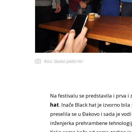
foto: Slavko Jakšić Hir
Na festivalu se predstavila i prva i
hat
. Inače Black hat je izvorno bil
preselila se u Đakovo i sada je vod
inženjerka prehrambene tehnologije