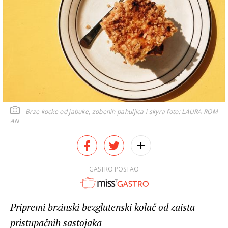
Brze kocke od jabuke, zobenih pahuljica i skyra
foto: LAURA ROM
AN
GASTRO POSTAO
Pripremi brzinski bezglutenski kolač od zaista
pristupačnih sastojaka