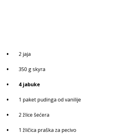
2 jaja
350 g skyra
4 jabuke
1 paket pudinga od vanilije
2 žlice šećera
1 žličica praška za pecivo