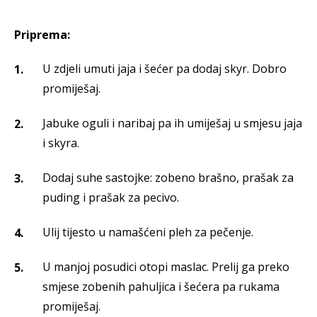
Priprema:
U zdjeli umuti jaja i šećer pa dodaj skyr. Dobro
promiješaj.
Jabuke oguli i naribaj pa ih umiješaj u smjesu jaja
i skyra.
Dodaj suhe sastojke: zobeno brašno, prašak za
puding i prašak za pecivo.
Ulij tijesto u namašćeni pleh za pečenje.
U manjoj posudici otopi maslac. Prelij ga preko
smjese zobenih pahuljica i šećera pa rukama
promiješaj.