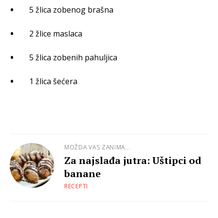
5 žlica zobenog brašna
2 žlice maslaca
5 žlica zobenih pahuljica
1 žlica šećera
MOŽDA VAS ZANIMA...
Za najslađa jutra: Uštipci od
banane
RECEPTI