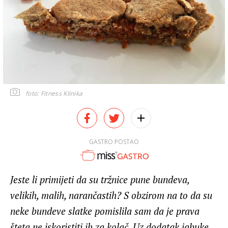
foto: Fitness Klinika
GASTRO POSTAO
Jeste li primijeti da su tržnice pune bundeva,
velikih, malih, narančastih? S obzirom na to da su
neke bundeve slatke pomislila sam da je prava
šteta ne iskoristiti ih za kolač. Uz dodatak jabuke,