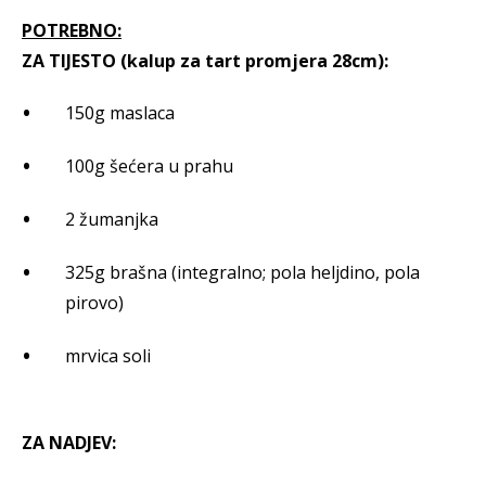
POTREBNO:
ZA TIJESTO (kalup za tart promjera 28cm):
150g maslaca
100g šećera u prahu
2 žumanjka
325g brašna (integralno; pola heljdino, pola
pirovo)
mrvica soli
ZA NADJEV: