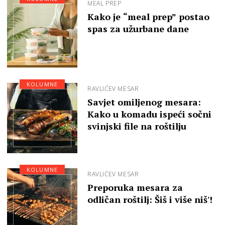
MEAL PREP
Kako je “meal prep” postao
spas za užurbane dane
KOLUMNE
RAVLIĆEV MESAR
Savjet omiljenog mesara:
Kako u komadu ispeći sočni
svinjski file na roštilju
KOLUMNE
RAVLIĆEV MESAR
Preporuka mesara za
odličan roštilj: Šiš i više niš'!