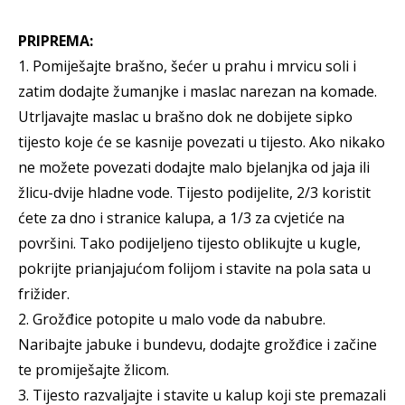
PRIPREMA:
1. Pomiješajte brašno, šećer u prahu i mrvicu soli i
zatim dodajte žumanjke i maslac narezan na komade.
Utrljavajte maslac u brašno dok ne dobijete sipko
tijesto koje će se kasnije povezati u tijesto. Ako nikako
ne možete povezati dodajte malo bjelanjka od jaja ili
žlicu-dvije hladne vode. Tijesto podijelite, 2/3 koristit
ćete za dno i stranice kalupa, a 1/3 za cvjetiće na
površini. Tako podijeljeno tijesto oblikujte u kugle,
pokrijte prianjajućom folijom i stavite na pola sata u
frižider.
2. Grožđice potopite u malo vode da nabubre.
Naribajte jabuke i bundevu, dodajte grožđice i začine
te promiješajte žlicom.
3. Tijesto razvaljajte i stavite u kalup koji ste premazali