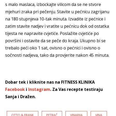
s malo maslaca, izbockajte vilicom da se ne stvore
mjehuri zraka pri pečenju. Stavite u pećnicu zagrijanu
na 180 stupnjeva 10-tak minuta. Izvadite iz pećnice i
zatim stavite nadjev i vratite u pećnicu dok od ostatka
tijesta ne napravite cvjetiće. Poslažite cvjetiće po
površini i ostavite da se peče do kraja. Ukupno bi se
trebalo peći oko 1 sat, ovisno o pećnici i ovisno o
sočnosti nadjeva, tako da provjerite nakon 45 minuta.
Dobar tek i kliknite nas na FITNESS KLINIKA
Facebook
i
Instagram
. Za Vas recepte testiraju
Sanja i Dražen.
OTTO & FRANK
PETRAČ
VINARIJA
VINA