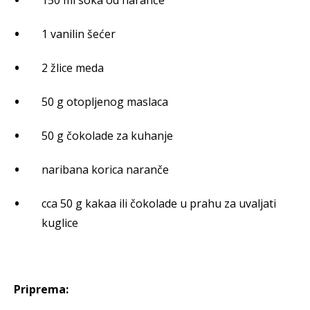
150 ml soka od naranče
1 vanilin šećer
2 žlice meda
50 g otopljenog maslaca
50 g čokolade za kuhanje
naribana korica naranče
cca 50 g kakaa ili čokolade u prahu za uvaljati
kuglice
Priprema: