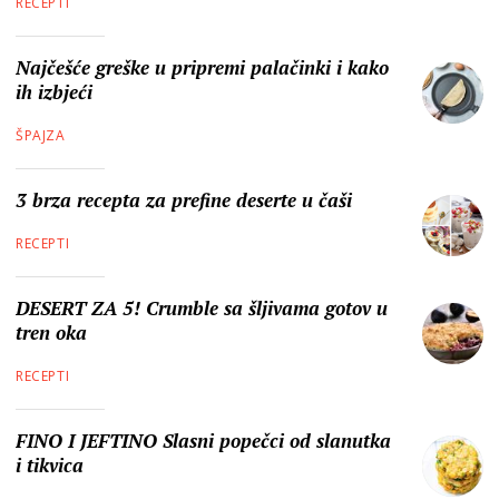
RECEPTI
Najčešće greške u pripremi palačinki i kako
ih izbjeći
ŠPAJZA
3 brza recepta za prefine deserte u čaši
RECEPTI
DESERT ZA 5! Crumble sa šljivama gotov u
tren oka
RECEPTI
FINO I JEFTINO Slasni popečci od slanutka
i tikvica