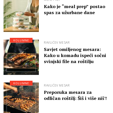
Kako je “meal prep” postao
spas za užurbane dane
KOLUMNE
RAVLIĆEV MESAR
Savjet omiljenog mesara:
Kako u komadu ispeći sočni
svinjski file na roštilju
KOLUMNE
RAVLIĆEV MESAR
Preporuka mesara za
odličan roštilj: Šiš i više niš'!