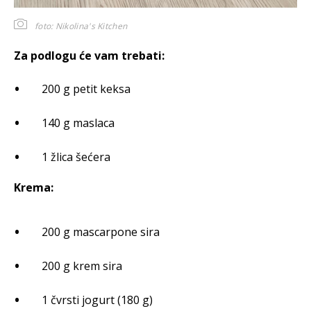
foto: Nikolina's Kitchen
Za podlogu će vam trebati:
200 g petit keksa
140 g maslaca
1 žlica šećera
Krema:
200 g mascarpone sira
200 g krem sira
1 čvrsti jogurt (180 g)