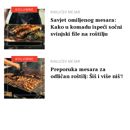
KOLUMNE
RAVLIĆEV MESAR
Savjet omiljenog mesara:
Kako u komadu ispeći sočni
svinjski file na roštilju
KOLUMNE
RAVLIĆEV MESAR
Preporuka mesara za
odličan roštilj: Šiš i više niš'!