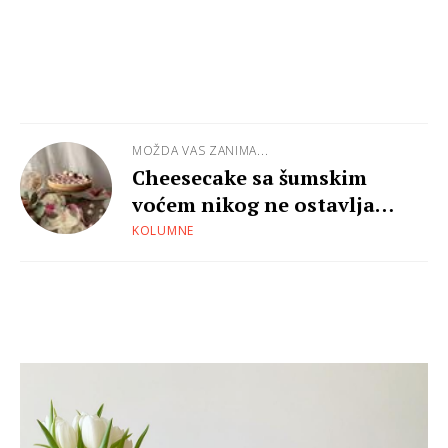
MOŽDA VAS ZANIMA...
Cheesecake sa šumskim
voćem nikog ne ostavlja
ravnodušnim
KOLUMNE