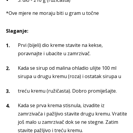
3. dio - 210 g (ružičasta)
*Ove mjere ne moraju biti u gram u točne
Slaganje:
Prvi (bijeli) dio kreme stavite na kekse,
poravnajte i ubacite u zamrzivač.
Kada se sirup od malina ohladio ulijte 100 ml
sirupa u drugu kremu (roza) i ostatak sirupa u
treću kremu (ružičasta). Dobro promiješajte.
Kada se prva krema stisnula, izvadite iz
zamrzivača i pažljivo stavite drugu kremu. Vratite
još malo u zamrzivač dok se ne stegne. Zatim
stavite pažljivo i treću kremu.