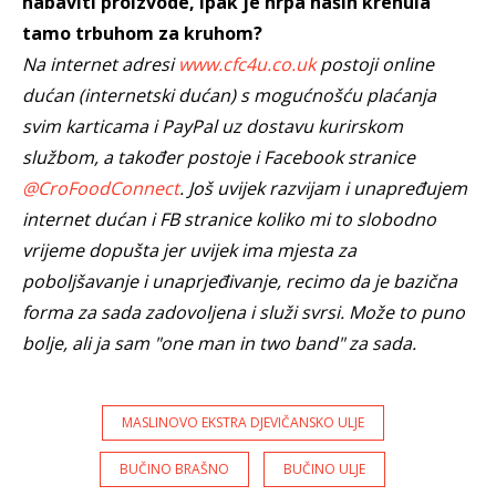
nabaviti proizvode, ipak je hrpa naših krenula
tamo trbuhom za kruhom?
Na internet adresi
www.cfc4u.co.uk
postoji online
dućan (internetski dućan) s mogućnošću plaćanja
svim karticama i PayPal uz dostavu kurirskom
službom, a također postoje i Facebook stranice
@CroFoodConnect
. Još uvijek razvijam i unapređujem
internet dućan i FB stranice koliko mi to slobodno
vrijeme dopušta jer uvijek ima mjesta za
poboljšavanje i unaprjeđivanje, recimo da je bazična
forma za sada zadovoljena i služi svrsi. Može to puno
bolje, ali ja sam "one man in two band" za sada.
MASLINOVO EKSTRA DJEVIČANSKO ULJE
BUČINO BRAŠNO
BUČINO ULJE