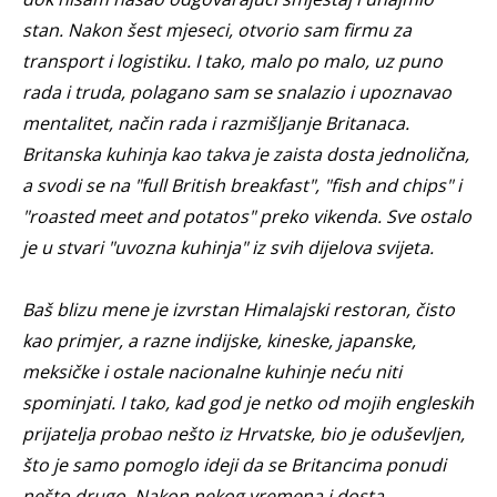
stan. Nakon šest mjeseci, otvorio sam firmu za
transport i logistiku. I tako, malo po malo, uz puno
rada i truda, polagano sam se snalazio i upoznavao
mentalitet, način rada i razmišljanje Britanaca.
Britanska kuhinja kao takva je zaista dosta jednolična,
a svodi se na "full British breakfast", "fish and chips" i
"roasted meet and potatos" preko vikenda. Sve ostalo
je u stvari "uvozna kuhinja" iz svih dijelova svijeta.
Baš blizu mene je izvrstan Himalajski restoran, čisto
kao primjer, a razne indijske, kineske, japanske,
meksičke i ostale nacionalne kuhinje neću niti
spominjati. I tako, kad god je netko od mojih engleskih
prijatelja probao nešto iz Hrvatske, bio je oduševljen,
što je samo pomoglo ideji da se Britancima ponudi
nešto drugo. Nakon nekog vremena i dosta