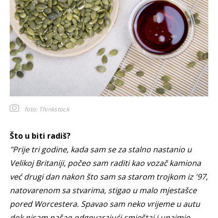
foto: Thinkstock
Što u biti radiš?
"Prije tri godine, kada sam se za stalno nastanio u
Velikoj Britaniji, počeo sam raditi kao vozač kamiona
već drugi dan nakon što sam sa starom trojkom iz '97,
natovarenom sa stvarima, stigao u malo mjestašce
pored Worcestera. Spavao sam neko vrijeme u autu
dok nisam našao odgovarajući smještaj i unajmio