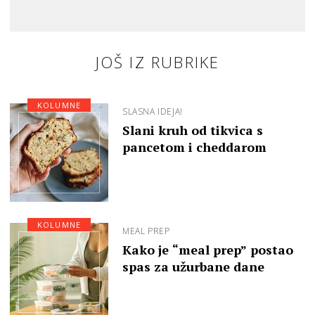
JOŠ IZ RUBRIKE
KOLUMNE
SLASNA IDEJA!
Slani kruh od tikvica s
pancetom i cheddarom
KOLUMNE
MEAL PREP
Kako je “meal prep” postao
spas za užurbane dane