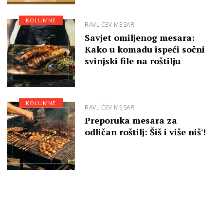
KOLUMNE
RAVLIĆEV MESAR
Savjet omiljenog mesara:
Kako u komadu ispeći sočni
svinjski file na roštilju
KOLUMNE
RAVLIĆEV MESAR
Preporuka mesara za
odličan roštilj: Šiš i više niš'!