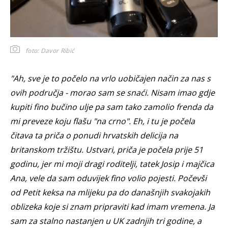
foto: Davor Ribić
"Ah, sve je to počelo na vrlo uobičajen način za nas s
ovih područja - morao sam se snaći. Nisam imao gdje
kupiti fino bučino ulje pa sam tako zamolio frenda da
mi preveze koju flašu "na crno". Eh, i tu je počela
čitava ta priča o ponudi hrvatskih delicija na
britanskom tržištu. Ustvari, priča je počela prije 51
godinu, jer mi moji dragi roditelji, tatek Josip i majčica
Ana, vele da sam oduvijek fino volio pojesti. Počevši
od Petit keksa na mlijeku pa do današnjih svakojakih
oblizeka koje si znam pripraviti kad imam vremena. Ja
sam za stalno nastanjen u UK zadnjih tri godine, a