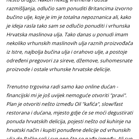
razmišljanja, odlučio sam ponuditi Britancima izvorno
bučino ulje, koje je im je totalna nepoznanica ali, kako
je ideja rasla tako sam se odlučio ponuditi i vrhunska
Hrvatska maslinova ulja. Tako danas u ponudi imam
nekoliko vrhunskih maslinovih ulja raznih proizvođača
iz Istre, najbolja bučina ulja i orahovo ulje, a postoje
određeni pregovori za sireve, džemove, suhomesnate
proizvode i ostale vrhunske hrvatske delicije.
Trenutno trgovina radi samo kao online dućan -
financijski mi je još uvijek nemoguće otvoriti "pravi".
Plan je otvoriti nešto između Oil "kafića", slow/fast
restorana i dućana, mjesto gdje će se moći degustirati
ponuda hrvatskih delicija, pojesti nešto od kuhinje na
hrvatski način i kupiti ponuđene delicije od vrhunskih
ulja do Paške soli i sve ono što se nađe između. Ali sve