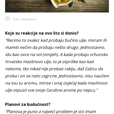
foto: Thinkstock
Koje su reakcije na ovo što si donio?
"Recimo to ovako; kad probaju bučino ulje, moram ih
mamiti nečim da probaju nešto drugo. Jednostavno,
idu kao ovce na sol (smijeh). A kada probaju vrhunsko
hrvatsko maslinovo ulje, to je otprilike kao kad
nekome, tko nikad nije probao rakiju, daš čašicu da
proba i on se nato zagrcne. Jednostavno, nisu naučeni
na svu tu aromu, mirise i onaj osjećaj kada maslinovo
ulje otpusti sve svoje čarobne arome po nepcu."
Planovi za budućnost?
"Planova je puno a najveći problem je sto imam