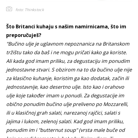
foto: Thinkstock
Što Britanci kuhaju s našim namirnicama, što im
preporučuješ?
"Bučino ulje je uglavnom nepoznanica na Britanskom
tržištu tako da baš i ne mogu pričati kako ga koriste.
Ali kada god imam priliku, za degustaciju im ponudim
jednostavne stvari. S obzirom na to da bučino ulje nije
za klasično kuhanje, koristim ga kao dodatak, začin ili
jednostavnije, kao desertno ulje. Isto kao i orahovo
ulje koje također imam u ponudi. Za degustacije im
obično ponudim bučino ulje preliveno po Mozzarelli,
ili u klasičnoj grah salati, narezanoj rajčici, salati s
jajima i lukom, zelenoj salati. Kad god imam priliku,
ponudim im i "butternut soup" (vrsta male buče od