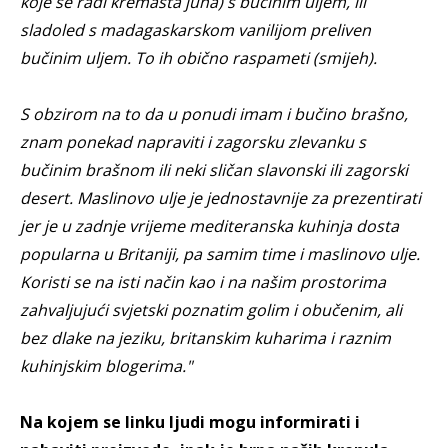
koje se radi kremasta juha) s bučinim uljem, ili
sladoled s madagaskarskom vanilijom preliven
bučinim uljem. To ih obično raspameti (smijeh).
S obzirom na to da u ponudi imam i bučino brašno,
znam ponekad napraviti i zagorsku zlevanku s
bučinim brašnom ili neki sličan slavonski ili zagorski
desert. Maslinovo ulje je jednostavnije za prezentirati
jer je u zadnje vrijeme mediteranska kuhinja dosta
popularna u Britaniji, pa samim time i maslinovo ulje.
Koristi se na isti način kao i na našim prostorima
zahvaljujući svjetski poznatim golim i obučenim, ali
bez dlake na jeziku, britanskim kuharima i raznim
kuhinjskim blogerima."
Na kojem se linku ljudi mogu informirati i