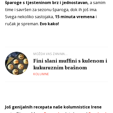
šparoge s tjesteninom brz i jednostavan,
a samim
time i savršen za sezonu šparoga, dok ih još ima.
Svega nekoliko sastojaka,
15 minuta vremena
i
ručak je spreman.
Evo kako!
MOŽDA VAS ZANIMA...
Fini slani muffini s kulenom i
kukuruznim brašnom
KOLUMNE
Još genijalnih recepata naše kolumnistice Irene