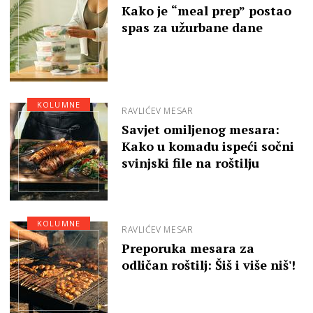
Kako je “meal prep” postao
spas za užurbane dane
KOLUMNE
RAVLIĆEV MESAR
Savjet omiljenog mesara:
Kako u komadu ispeći sočni
svinjski file na roštilju
KOLUMNE
RAVLIĆEV MESAR
Preporuka mesara za
odličan roštilj: Šiš i više niš'!