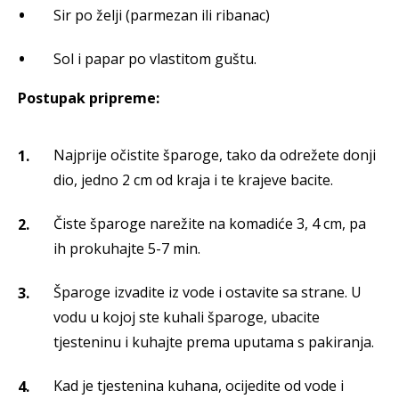
Sir po želji (parmezan ili ribanac)
Sol i papar po vlastitom guštu.
Postupak pripreme:
Najprije očistite šparoge, tako da odrežete donji
dio, jedno 2 cm od kraja i te krajeve bacite.
Čiste šparoge narežite na komadiće 3, 4 cm, pa
ih prokuhajte 5-7 min.
Šparoge izvadite iz vode i ostavite sa strane. U
vodu u kojoj ste kuhali šparoge, ubacite
tjesteninu i kuhajte prema uputama s pakiranja.
Kad je tjestenina kuhana, ocijedite od vode i