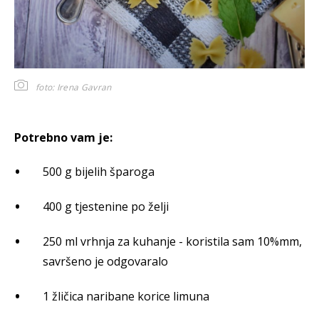
foto: Irena Gavran
Potrebno vam je:
500 g bijelih šparoga
400 g tjestenine po želji
250 ml vrhnja za kuhanje - koristila sam 10%mm,
savršeno je odgovaralo
1 žličica naribane korice limuna