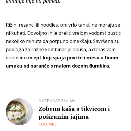
kuhanje nije na pameti.
Rižini rezanci ili noodles, oni vrlo tanki, ne moraju se
ni kuhati. Dovoljno ih je preliti vrelom vodom i pustiti
nekoliko minuta da potpuno omekšaju. Savršena su
podloga za razne kombinacije okusa, a danas vam
donosim r
ecept koji spaja povrće i meso u finom
umaku od naranče s malom dozom đumbira.
MOŽDA VAS ZANIMA...
Zobena kaša s tikvicom i
poširanim jajima
KOLUMNE