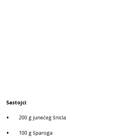
Sastojci
:
200 g junećeg šnicla
100 g šparoga