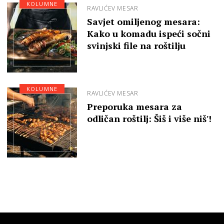
KOLUMNE
RAVLIĆEV MESAR
Savjet omiljenog mesara:
Kako u komadu ispeći sočni
svinjski file na roštilju
KOLUMNE
RAVLIĆEV MESAR
Preporuka mesara za
odličan roštilj: Šiš i više niš'!