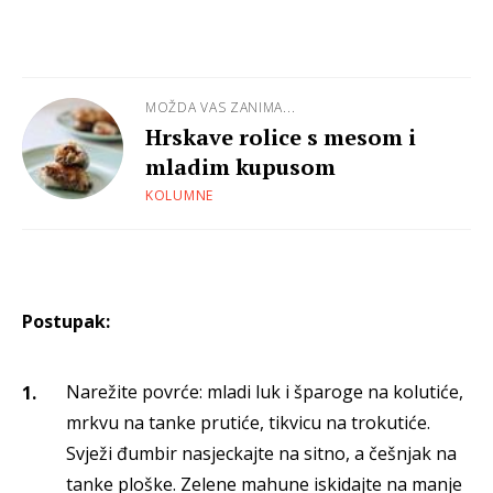
MOŽDA VAS ZANIMA...
Hrskave rolice s mesom i
mladim kupusom
KOLUMNE
Postupak:
Narežite povrće: mladi luk i šparoge na kolutiće,
mrkvu na tanke prutiće, tikvicu na trokutiće.
Svježi đumbir nasjeckajte na sitno, a češnjak na
tanke ploške. Zelene mahune iskidajte na manje