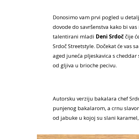
Donosimo vam prvi pogled u detalje 
dovode do savršenstva kako bi vas i
talentirani mladi
Deni Srdoč
čije 
Srdoč Streetstyle. Dočekat će vas s
aged juneća pljeskavica s cheddar
od gljiva u brioche pecivu.
Autorsku verziju bakalara chef Srd
punjenog bakalarom, a crnu slavonsk
od jabuke u kojoj su slani karamel,