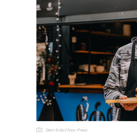
Deni Srdoč
foto: Press