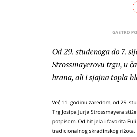
GASTRO P
Od 29. studenoga do 7. si
Strossmayerovu trgu, u čak
hrana, ali i sjajna topla 
Već 11. godinu zaredom, od 29. stu
Trg Josipa Jurja Strossmayera stiže
potpisom. Od hit jela i favorita Fu
tradicionalnog skradinskog rižota, 