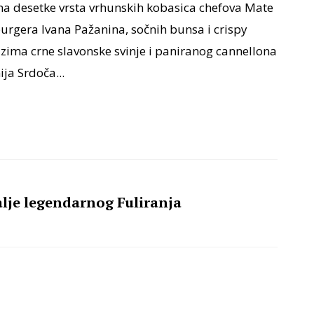
 na desetke vrsta vrhunskih kobasica chefova Mate
urgera Ivana Pažanina, sočnih bunsa i crispy
azima crne slavonske svinje i paniranog cannellona
ja Srdoča...
lje legendarnog Fuliranja