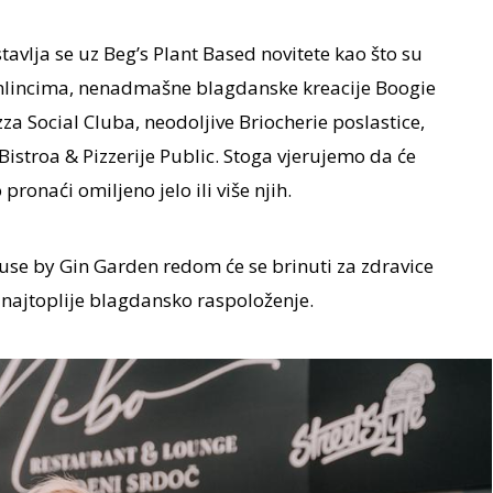
avlja se uz Beg’s Plant Based novitete kao što su
mlincima, nenadmašne blagdanske kreacije Boogie
za Social Cluba, neodoljive Briocherie poslastice,
stroa & Pizzerije Public. Stoga vjerujemo da će
pronaći omiljeno jelo ili više njih.
ouse by Gin Garden redom će se brinuti za zdravice
i najtoplije blagdansko raspoloženje.