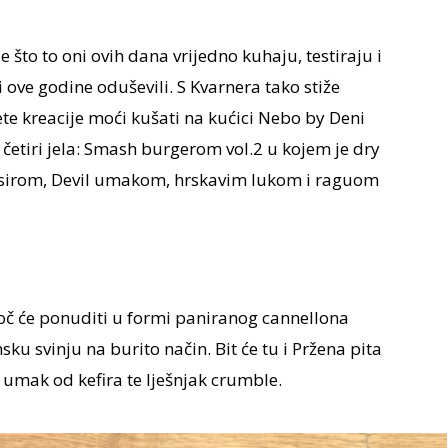
što to oni ovih dana vrijedno kuhaju, testiraju i
 ove godine oduševili. S Kvarnera tako stiže
ćete kreacije moći kušati na kućici Nebo by Deni
a četiri jela: Smash burgerom vol.2 u kojem je dry
 sirom, Devil umakom, hrskavim lukom i raguom
oč će ponuditi u formi paniranog cannellona
u svinju na burito način. Bit će tu i Pržena pita
 umak od kefira te lješnjak crumble.