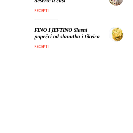
deserte u čaši
RECEPTI
FINO I JEFTINO Slasni
popečci od slanutka i tikvica
RECEPTI