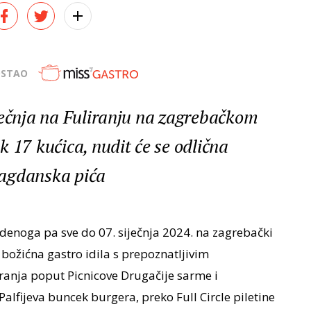
OSTAO
ječnja na Fuliranju na zagrebačkom
 17 kućica, nudit će se odlična
blagdanska pića
denoga pa sve do 07. siječnja 2024. na zagrebački
 božićna gastro idila s prepoznatljivim
liranja poput Picnicove Drugačije sarme i
Palfijeva buncek burgera, preko Full Circle piletine