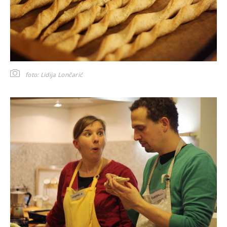
foto: Lidija Lončarić