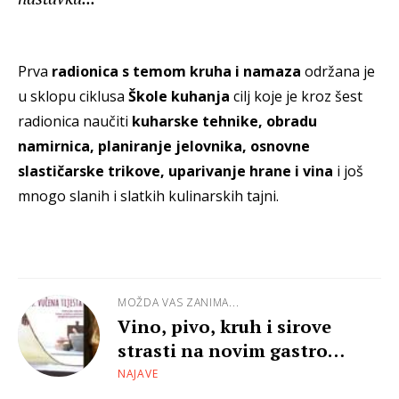
Prva
radionica s temom kruha i namaza
održana je
u sklopu ciklusa
Škole kuhanja
cilj koje je kroz šest
radionica naučiti
kuharske tehnike, obradu
namirnica, planiranje jelovnika, osnovne
slastičarske trikove, uparivanje hrane i vina
i još
mnogo slanih i slatkih kulinarskih tajni.
MOŽDA VAS ZANIMA...
Vino, pivo, kruh i sirove
strasti na novim gastro
radionicama
NAJAVE