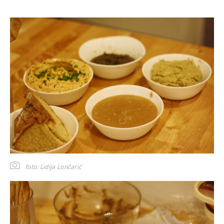
foto: Lidija Lončarić