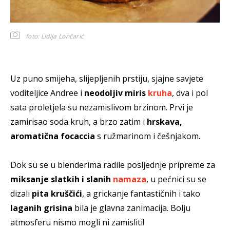
foto: Lidija Lončarić
Uz puno smijeha, slijepljenih prstiju, sjajne savjete
voditeljice Andree i
neodoljiv miris
kruha
, dva i pol
sata proletjela su nezamislivom brzinom. Prvi je
zamirisao soda kruh, a brzo zatim i
hrskava,
aromatična focaccia
s ružmarinom i češnjakom.
Dok su se u blenderima radile posljednje pripreme za
miksanje slatkih i slanih
namaza
, u pećnici su se
dizali
pita kruščići
, a grickanje fantastičnih i tako
laganih grisina
bila je glavna zanimacija. Bolju
atmosferu nismo mogli ni zamisliti!