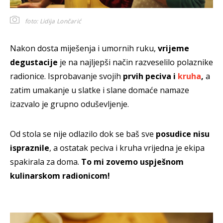
foto: Lidija Lončarić
Nakon dosta miješenja i umornih ruku,
vrijeme
degustacije
je na najljepši način razveselilo polaznike
radionice. Isprobavanje svojih
prvih peciva i
kruha
,
a
zatim umakanje u slatke i slane domaće namaze
izazvalo je grupno oduševljenje.
Od stola se nije odlazilo dok se baš sve
posudice nisu
ispraznile
, a ostatak peciva i kruha vrijedna je ekipa
spakirala za doma.
To mi zovemo uspješnom
kulinarskom radionicom!