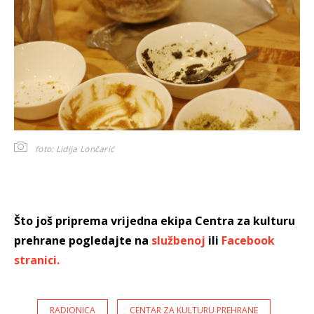
foto: Lidija Lončarić
Što još priprema vrijedna ekipa Centra za kulturu
prehrane pogledajte na
službenoj
ili
Facebook
stranici.
RADIONICA
CENTAR ZA KULTURU PREHRANE