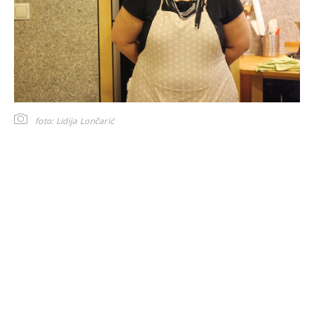
foto: Lidija Lončarić