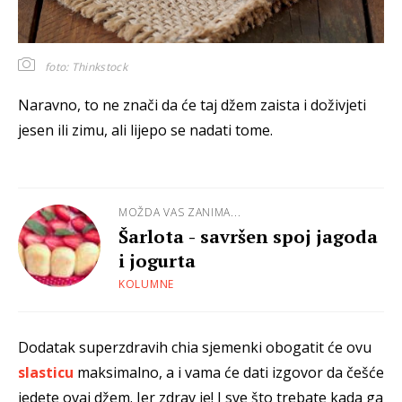
foto: Thinkstock
Naravno, to ne znači da će taj džem zaista i doživjeti
jesen ili zimu, ali lijepo se nadati tome.
MOŽDA VAS ZANIMA...
Šarlota - savršen spoj jagoda
i jogurta
KOLUMNE
Dodatak superzdravih chia sjemenki obogatit će ovu
slasticu
maksimalno, a i vama će dati izgovor da češće
jedete ovaj džem. Jer zdrav je! I sve što trebate kada ga