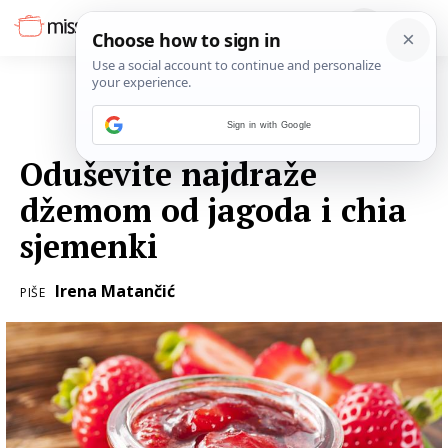
Sign in with Google
20. TRAVNJA 2017.
Oduševite najdraže
džemom od jagoda i chia
sjemenki
Irena Matančić
PIŠE