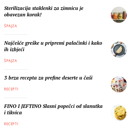
Sterilizacija staklenki za zimnicu je
obavezan korak!
ŠPAJZA
Najčešće greške u pripremi palačinki i kako
ih izbjeći
ŠPAJZA
3 brza recepta za prefine deserte u čaši
RECEPTI
FINO I JEFTINO Slasni popečci od slanutka
i tikvica
RECEPTI