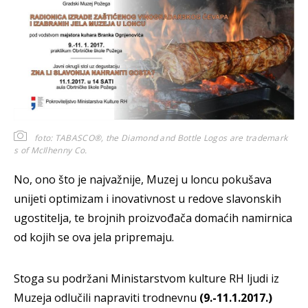
foto: TABASCO®, the Diamond and Bottle Logos are trademark
s of McIlhenny Co.
No, ono što je najvažnije, Muzej u loncu pokušava
unijeti optimizam i inovativnost u redove slavonskih
ugostitelja, te brojnih proizvođača domaćih namirnica
od kojih se ova jela pripremaju.
Stoga su podržani Ministarstvom kulture RH ljudi iz
Muzeja odlučili napraviti trodnevnu
(9.-11.1.2017.)