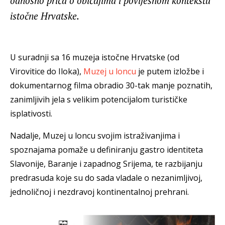
odnosno priča o običajima i povijesnom kontekstu
istočne Hrvatske.
U suradnji sa 16 muzeja istočne Hrvatske (od
Virovitice do Iloka),
Muzej u loncu
je putem izložbe i
dokumentarnog filma obradio 30-tak manje poznatih,
zanimljivih jela s velikim potencijalom turističke
isplativosti.
Nadalje, Muzej u loncu svojim istraživanjima i
spoznajama pomaže u definiranju gastro identiteta
Slavonije, Baranje i zapadnog Srijema, te razbijanju
predrasuda koje su do sada vladale o nezanimljivoj,
jednoličnoj i nezdravoj kontinentalnoj prehrani.