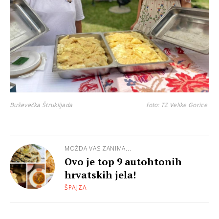
Buševečka Štruklijada
foto: TZ Velike Gorice
MOŽDA VAS ZANIMA...
Ovo je top 9 autohtonih
hrvatskih jela!
ŠPAJZA