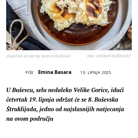
Zapečeni štrukli by Vedran Bošković
foto: VEDRAN BOŠKOVIĆ
Emina Basara
PIŠE
/
10. LIPNJA 2025.
U Buševcu, selu nedaleko Velike Gorice, idući
četvrtak 19. lipnja održat će se 8. Buševska
Štruklijada, jedno od najslasnijih natjecanja
na ovom području