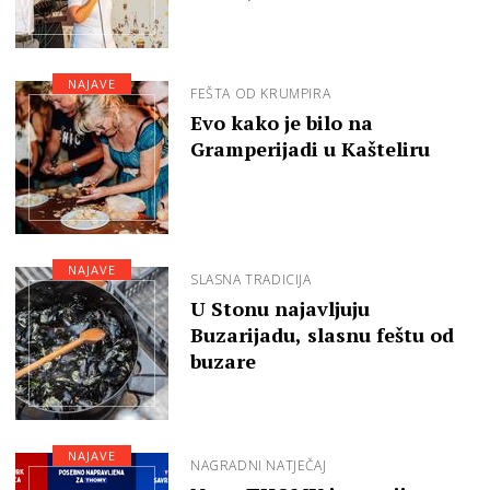
NAJAVE
FEŠTA OD KRUMPIRA
Evo kako je bilo na
Gramperijadi u Kašteliru
NAJAVE
SLASNA TRADICIJA
U Stonu najavljuju
Buzarijadu, slasnu feštu od
buzare
NAJAVE
NAGRADNI NATJEČAJ