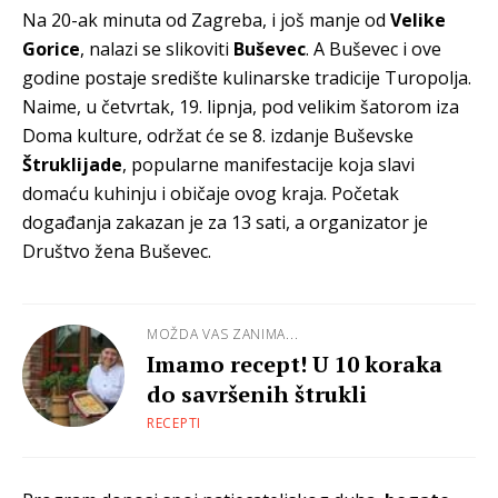
Na 20-ak minuta od Zagreba, i još manje od
Velike
Gorice
, nalazi se slikoviti
Buševec
. A Buševec i ove
godine postaje središte kulinarske tradicije Turopolja.
Naime, u četvrtak, 19. lipnja, pod velikim šatorom iza
Doma kulture, održat će se 8. izdanje Buševske
Štruklijade
, popularne manifestacije koja slavi
domaću kuhinju i običaje ovog kraja. Početak
događanja zakazan je za 13 sati, a organizator je
Društvo žena Buševec.
MOŽDA VAS ZANIMA...
Imamo recept! U 10 koraka
do savršenih štrukli
RECEPTI