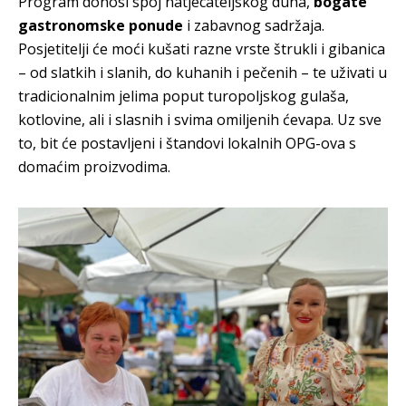
Program donosi spoj natjecateljskog duha,
bogate
gastronomske ponude
i zabavnog sadržaja.
Posjetitelji će moći kušati razne vrste štrukli i gibanica
– od slatkih i slanih, do kuhanih i pečenih – te uživati u
tradicionalnim jelima poput turopoljskog gulaša,
kotlovine, ali i slasnih i svima omiljenih ćevapa. Uz sve
to, bit će postavljeni i štandovi lokalnih OPG-ova s
domaćim proizvodima.