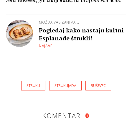
žena Buševec, gđi
Lidiji Rožić
, na broj 098 905 4658.
MOŽDA VAS ZANIMA...
Pogledaj kako nastaju kultni
Esplanade štrukli!
NAJAVE
ŠTRUKLI
ŠTRUKLIJADA
BUŠEVEC
KOMENTARI
0