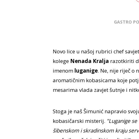
GASTRO P
Novo lice u našoj rubrici chef savje
kolege
Nenada Kralja
razotkiriti
imenom
luganige
. Ne, nije riječ 
aromatičnim kobasicama koje potje
mesarima vlada zavjet šutnje i nitk
Stoga je naš Šimunić napravio svoju
kobasičarski misterij.
"Luganige se u
šibenskom i skradinskom kraju servir