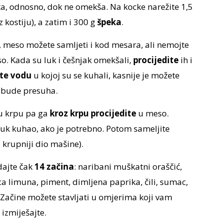
a, odnosno, dok ne omekša. Na kocke narežite 1,5
z kostiju), a zatim i 300 g
špeka
.
, meso možete samljeti i kod mesara, ali nemojte
. Kada su luk i češnjak omekšali,
procijedite
ih i
te vodu
u kojoj su se kuhali, kasnije je možete
a bude presuha.
 u krpu pa ga
kroz krpu procijedite
u meso.
luk kuhao, ako je potrebno. Potom sameljite
a krupniji dio mašine).
ajte čak
14 začina
: naribani muškatni oraščić,
ica limuna, piment, dimljena paprika, čili, sumac,
Začine možete stavljati u omjerima koji vam
izmiješajte.