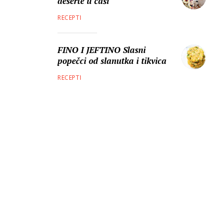
deserte u čaši
RECEPTI
FINO I JEFTINO Slasni
popečci od slanutka i tikvica
RECEPTI