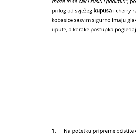
može ih se čak i sušiti i podimiti"
, p
prilog od svježeg
kupusa
i cherry 
kobasice sasvim sigurno imaju gla
upute, a korake postupka pogleda
Na početku pripreme očistite 