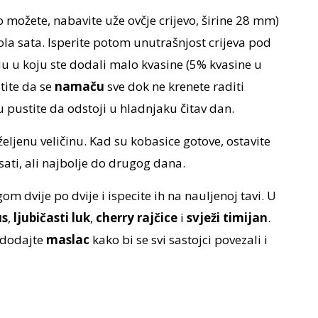
 možete, nabavite uže ovčje crijevo, širine 28 mm)
la sata. Isperite potom unutrašnjost crijeva pod
du u koju ste dodali malo kvasine (5% kvasine u
tite da se
namaču
sve dok ne krenete raditi
 pustite da odstoji u hladnjaku čitav dan.
ljenu veličinu. Kad su kobasice gotove, ostavite
ati, ali najbolje do drugog dana.
m dvije po dvije i ispecite ih na nauljenoj tavi. U
us
,
ljubičasti luk
,
cherry rajčice
i
svježi
timijan
.
u dodajte
maslac
kako bi se svi sastojci povezali i