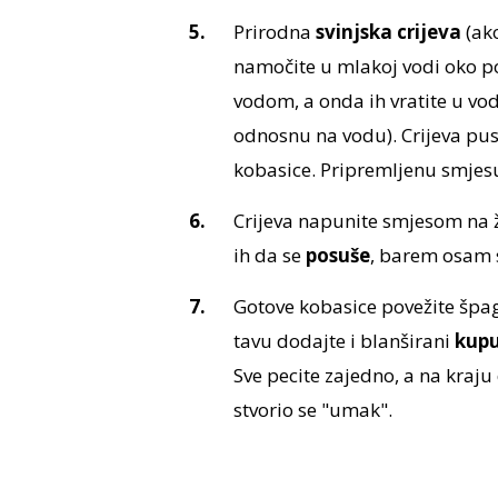
Prirodna
svinjska crijeva
(ako
namočite u mlakoj vodi oko po
vodom, a onda ih vratite u vo
odnosnu na vodu). Crijeva pus
kobasice. Pripremljenu smjesu
Crijeva napunite smjesom na že
ih da se
posuše
, barem osam s
Gotove kobasice povežite špago
tavu dodajte i blanširani
kup
Sve pecite zajedno, a na kraj
stvorio se "umak".