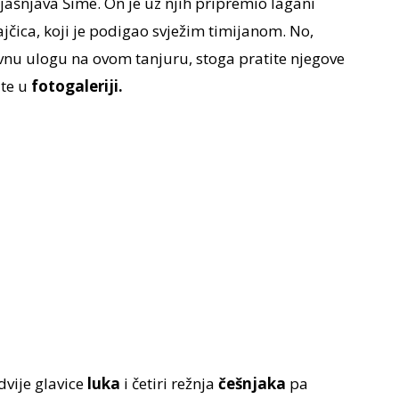
ojašnjava Šime. On je uz njih pripremio lagani
rajčica, koji je podigao svježim timijanom. No,
vnu ulogu na ovom tanjuru, stoga pratite njegove
jte u
fotogaleriji.
dvije glavice
luka
i četiri režnja
češnjaka
pa