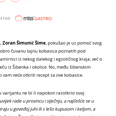
OSTAO
t,
Zoran Šimunić Šime
, pokušao je uz pomoć svog
 dobro čuvanu tajnu kobasica poznatih pod
o namirnici iz nekog dalekog i egzotičnog kraja, već o
ču iz Šibenka i okolice. No, među šibenskim
o vam neće otkriti recept za ove kobasice.
 varijantu ne bi li napokon razotkrio ovaj
vijek rade u prosincu i siječnju, a najčešće se u
aju u goveđoj juhi ili s lešo kupusom i keljom, a