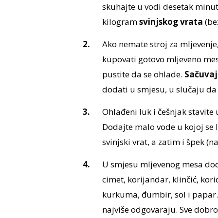
skuhajte u vodi desetak minut
kilogram
svinjskog vrata
(be
Ako nemate stroj za mljevenje
kupovati gotovo mljeveno meso
pustite da se ohlade.
Sačuvaj
dodati u smjesu, u slučaju d
Ohlađeni luk i češnjak stavite
Dodajte malo vode u kojoj se 
svinjski vrat, a zatim i špek (n
U smjesu mljevenog mesa dod
cimet, korijandar, klinčić, kor
kurkuma, đumbir, sol i papar.
najviše odgovaraju. Sve dobro 