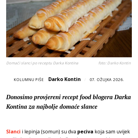
Domaći slanci po receptu Darka Kontina
foto: Darko Kontin
Darko Kontin
KOLUMNU PIŠE
/
07. OŽUJKA 2026.
Donosimo provjereni recept food blogera Darka
Kontina za najbolje domaće slance
Slanci
i lepinja (somun) su dva
peciva
koja sam uvijek