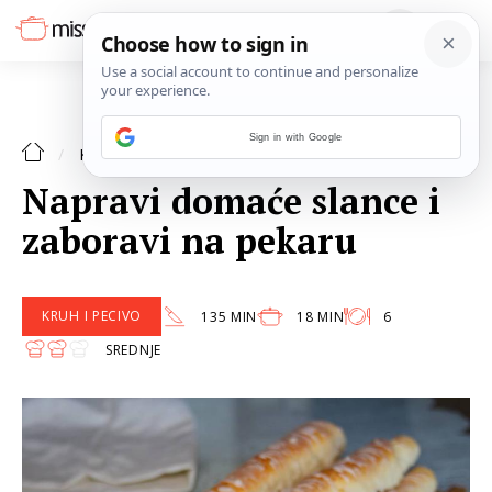
Sign in with Google
GASTROLOVCI
KOLUMNE
Napravi domaće slance i
zaboravi na pekaru
KRUH I PECIVO
135 MIN
18 MIN
6
SREDNJE