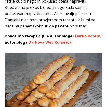
radije kupio nego ih pokušao doma napraviti.
Kupovnima je okus bio bolji
nego kada sam ih
pokušavao napraviti doma. Ali, zahvaljujući sestri
Danijeli i njezinom provjerenom receptu više mi ne
pada na pamet skoknuti
do pekare
po slanac.
Donosimo recept čiji je autor bloger
Darko Kontin
,
autor bloga
Darkova Web Kuharica
.