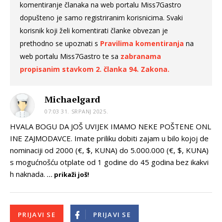
komentiranje članaka na web portalu Miss7Gastro
dopušteno je samo registriranim korisnicima. Svaki
korisnik koji želi komentirati članke obvezan je
prethodno se upoznati s
Pravilima komentiranja
na
web portalu Miss7Gastro te sa
zabranama
propisanim stavkom 2. članka 94. Zakona.
Michaelgard
07:03 31. SRPANJ 2025.
HVALA BOGU DA JOŠ UVIJEK IMAMO NEKE POŠTENE ONL
INE ZAJMODAVCE. Imate priliku dobiti zajam u bilo kojoj de
nominaciji od 2000 (€, $, KUNA) do 5.000.000 (€, $, KUNA)
s mogućnošću otplate od 1 godine do 45 godina bez ikakvi
h naknada.
... prikaži još!
PRIJAVI SE
PRIJAVI SE