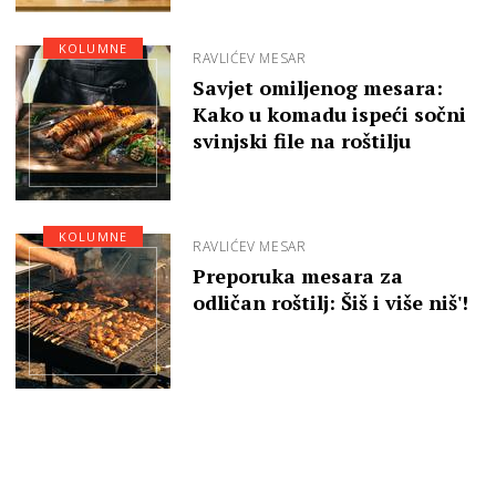
KOLUMNE
RAVLIĆEV MESAR
Savjet omiljenog mesara:
Kako u komadu ispeći sočni
svinjski file na roštilju
KOLUMNE
RAVLIĆEV MESAR
Preporuka mesara za
odličan roštilj: Šiš i više niš'!