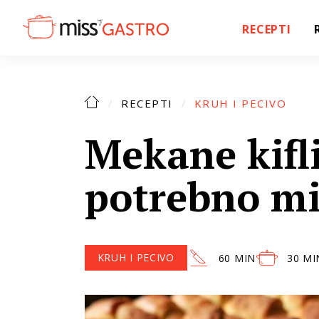
RECEPTI
RECEPTI
KRUH I PECIVO
Mekane kifli
potrebno mij
KRUH I PECIVO
60 MIN
30 MI