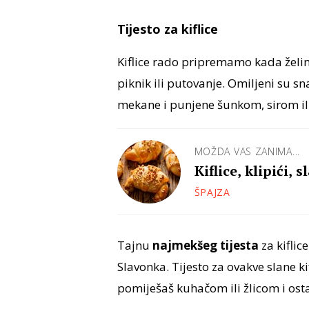
Tijesto za kiflice
Kiflice rado pripremamo kada želim
piknik ili putovanje. Omiljeni su s
mekane i punjene šunkom, sirom i
MOŽDA VAS ZANIMA...
Kiflice, klipići,
peciva
ŠPAJZA
Tajnu
najmekšeg tijesta
za kiflic
Slavonka. Tijesto za ovakve slane kif
pomiješaš kuhačom ili žlicom i os