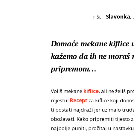
Slavonka
,
PIŠE
Domaće mekane kiflice uv
kažemo da ih ne moraš m
pripremom...
Voliš mekane
kiflice
, ali ne želiš 
mjestu!
Recept
za kiflice koji dono
ti postati najdraži jer uz malo trud
obožavati. Kako pripremiti tijesto za
najbolje puniti, pročitaj u nastavku