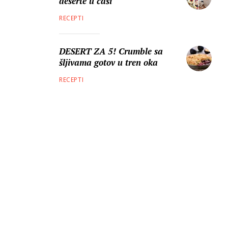
deserte u čaši
RECEPTI
DESERT ZA 5! Crumble sa
šljivama gotov u tren oka
RECEPTI