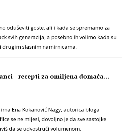
o oduševiti goste, ali i kada se spremamo za
nack svih generacija, a posebno ih volimo kada su
li drugim slasnim namirnicama.
 slanci - recepti za omiljena domaća
e ima Ena Kokanović Nagy, autorica bloga
lice se ne mijesi, dovoljno je da sve sastojke
taviš da se udvostruči volumenom.