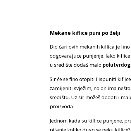
Mekane kiflice puni po želji
Dio čari ovih mekanih kiflica je fino
odgovarajuće punjenje. Iako kiflice
u središte dodaš malo
polutvrdog 
Sir će se fino otopiti i ispuniti kif
zamijeniti svježim, no on ima nešto v
središtu. Uz sir možeš dodati i ma
proizvoda.
Jednom kada su kiflice punjene, p
pitanje koliko dugo se peku kiflice? 