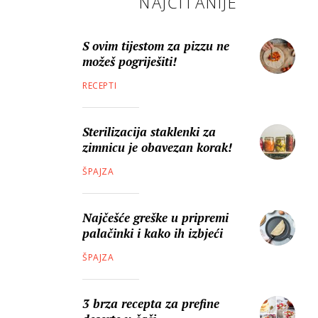
NAJČITANIJE
S ovim tijestom za pizzu ne
možeš pogriješiti!
RECEPTI
Sterilizacija staklenki za
zimnicu je obavezan korak!
ŠPAJZA
Najčešće greške u pripremi
palačinki i kako ih izbjeći
ŠPAJZA
3 brza recepta za prefine