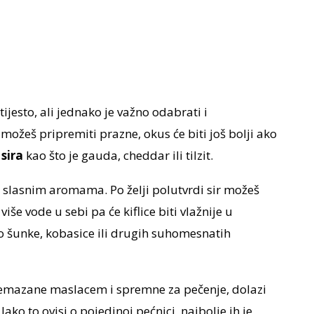
 tijesto, ali jednako je važno odabrati i
 možeš pripremiti prazne, okus će biti još bolji ako
sira
kao što je gauda, cheddar ili tilzit.
lice slasnim aromama. Po želji polutvrdi sir možeš
iše vode u sebi pa će kiflice biti vlažnije u
lo šunke, kobasice ili drugih suhomesnatih
remazane maslacem i spremne za pečenje, dolazi
Iako to ovisi o pojedinoj pećnici, najbolje ih je