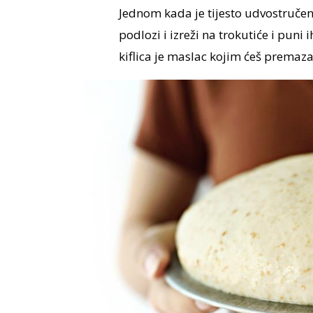
Jednom kada je tijesto udvostručen
podlozi i izreži na trokutiće i pun
kiflica je maslac kojim ćeš premaza