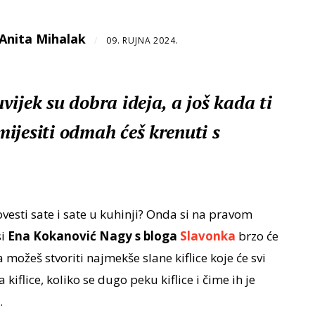
Anita Mihalak
/
09. RUJNA 2024.
ijek su dobra ideja, a još kada ti
ijesiti odmah ćeš krenuti s
provesti sate i sate u kuhinji? Onda si na pravom
si
Ena Kokanović Nagy s bloga
Slavonka
brzo će
a možeš stvoriti najmekše slane kiflice koje će svi
 kiflice, koliko se dugo peku kiflice i čime ih je
.