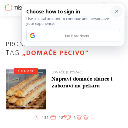
Sign in with Google
PRONAĐENO
10 REZULTATA
ZA
TAG
„
DOMAĆE PECIVO
”
KOLUMNE
DOMAĆE JE DOMAĆE
Napravi domaće slance i
zaboravi na pekaru
135'
18'
6