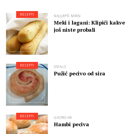
RECEPTI
NAJLJEPŠI MIRISI
Meki i lagani: Klipići kakve
još niste probali
RECEPTI
OSTALO
Pužić pecivo od sira
RECEPTI
GASTRO.HR
Hambi peciva