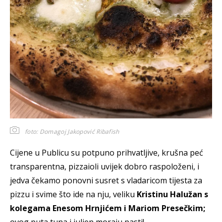
foto: Domagoj Jakopović Ribafish
Cijene u Publicu su potpuno prihvatljive, krušna peć
transparentna, pizzaioli uvijek dobro raspoloženi, i
jedva čekamo ponovni susret s vladaricom tijesta za
pizzu i svime što ide na nju, veliku
Kristinu Halužan s
kolegama Enesom Hrnjićem i Mariom Presečkim;
ovog puta tuna i julien moraju pasti!