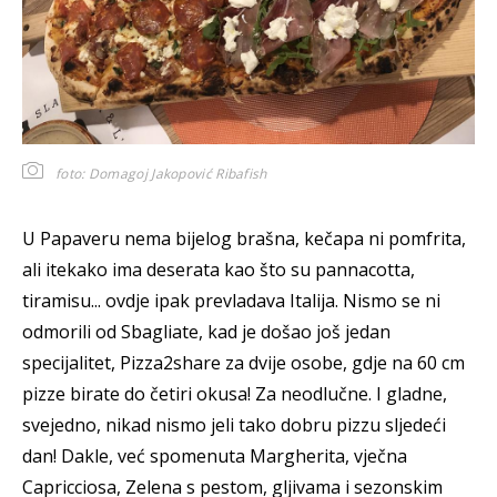
foto: Domagoj Jakopović Ribafish
U Papaveru nema bijelog brašna, kečapa ni pomfrita,
ali itekako ima deserata kao što su pannacotta,
tiramisu... ovdje ipak prevladava Italija. Nismo se ni
odmorili od Sbagliate, kad je došao još jedan
specijalitet, Pizza2share za dvije osobe, gdje na 60 cm
pizze birate do četiri okusa! Za neodlučne. I gladne,
svejedno, nikad nismo jeli tako dobru pizzu sljedeći
dan! Dakle, već spomenuta Margherita, vječna
Capricciosa, Zelena s pestom, gljivama i sezonskim