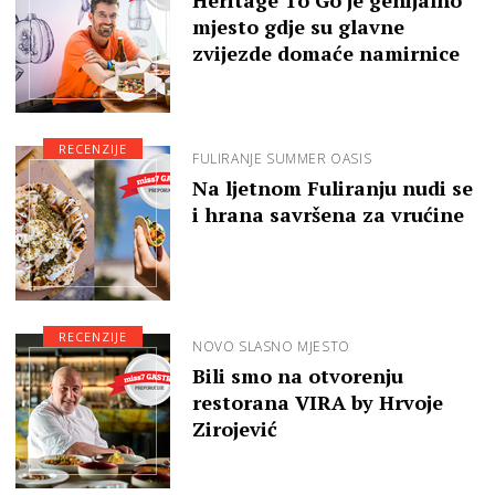
Heritage To Go je genijalno
mjesto gdje su glavne
zvijezde domaće namirnice
RECENZIJE
FULIRANJE SUMMER OASIS
Na ljetnom Fuliranju nudi se
i hrana savršena za vrućine
RECENZIJE
NOVO SLASNO MJESTO
Bili smo na otvorenju
restorana VIRA by Hrvoje
Zirojević