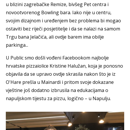
u blizini zagrebačke Remize, bivšeg Pet centra i
novootvorenog Bowling bara. Iako nije u centru,
svojim dizajnom i uređenjem bez problema bi mogao
ostaviti bez riječi posjetitelje i da se nalazi na samom
Trgu bana Jelačića, ali ovdje barem ima obilje
parkinga...
U Public smo došli vođeni Facebookom najbolje
hrvatske pizzaiolice Kristine Halužan, koja je ponosno
objavila da se upravo ovdje skrasila nakon što je iz
O'Hare prešla u Mainardi i pritom svoje dokazane
vještine još dodatno izbrusila na edukacijama o
napuljskom tijestu za pizzu, logično – u Napulju.