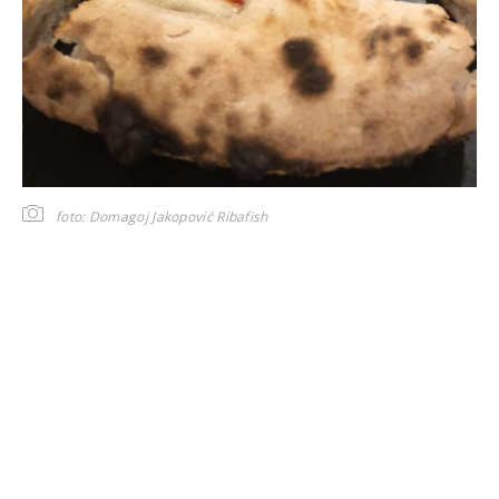
foto: Domagoj Jakopović Ribafish