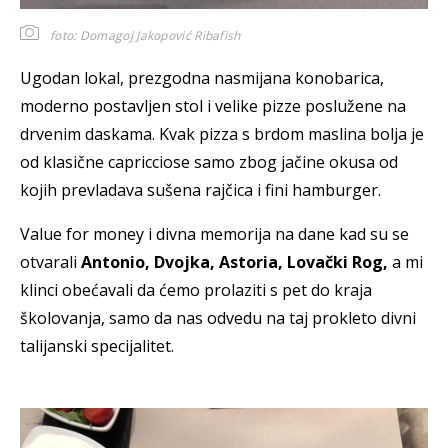
foto: Domagoj Jakopović Ribafish
Ugodan lokal, prezgodna nasmijana konobarica,
moderno postavljen stol i velike pizze poslužene na
drvenim daskama. Kvak pizza s brdom maslina bolja je
od klasične capricciose samo zbog jačine okusa od
kojih prevladava sušena rajčica i fini hamburger.
Value for money i divna memorija na dane kad su se
otvarali
Antonio, Dvojka, Astoria, Lovački Rog,
a mi
klinci obećavali da ćemo prolaziti s pet do kraja
školovanja, samo da nas odvedu na taj prokleto divni
talijanski specijalitet.