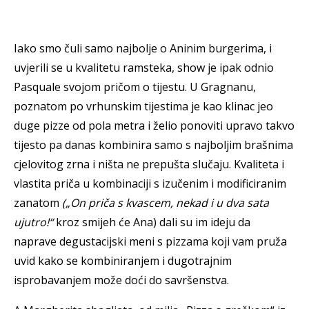
Iako smo čuli samo najbolje o Aninim burgerima, i
uvjerili se u kvalitetu ramsteka, show je ipak odnio
Pasquale svojom pričom o tijestu. U Gragnanu,
poznatom po vrhunskim tijestima je kao klinac jeo
duge pizze od pola metra i želio ponoviti upravo takvo
tijesto pa danas kombinira samo s najboljim brašnima
cjelovitog zrna i ništa ne prepušta slučaju. Kvaliteta i
vlastita priča u kombinaciji s izučenim i modificiranim
zanatom
(„On priča s kvascem, nekad i u dva sata
ujutro!“
kroz smijeh će Ana) dali su im ideju da
naprave degustacijski meni s pizzama koji vam pruža
uvid kako se kombiniranjem i dugotrajnim
isprobavanjem može doći do savršenstva.