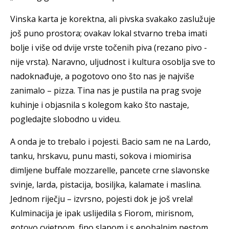
Vinska karta je korektna, ali pivska svakako zaslužuje
još puno prostora; ovakav lokal stvarno treba imati
bolje i više od dvije vrste točenih piva (rezano pivo -
nije vrsta). Naravno, uljudnost i kultura osoblja sve to
nadoknađuje, a pogotovo ono što nas je najviše
zanimalo – pizza. Tina nas je pustila na prag svoje
kuhinje i objasnila s kolegom kako što nastaje,
pogledajte slobodno u videu.
A onda je to trebalo i pojesti. Bacio sam ne na Lardo,
tanku, hrskavu, punu masti, sokova i miomirisa
dimljene buffale mozzarelle, pancete crne slavonske
svinje, larda, pistacija, bosiljka, kalamate i maslina.
Jednom riječju – izvrsno, pojesti dok je još vrela!
Kulminacija je ipak uslijedila s Fiorom, mirisnom,
gotovo cvjetnom, fino slanom i s epohalnim pestom.