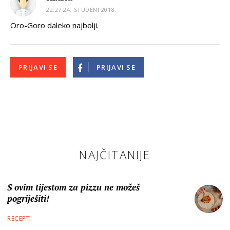
22:27 24. STUDENI 2018.
Oro-Goro daleko najbolji.
PRIJAVI SE
PRIJAVI SE
NAJČITANIJE
S ovim tijestom za pizzu ne možeš
pogriješiti!
RECEPTI