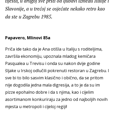
tijesta, u drugoj sve pršti od ljubavi između Italije i
Slavonije, a u trećoj se osjećate nekako retro kao
da ste u Zagrebu 1985.
Papavero, Mlinovi 85a
Priča ide tako da je Ana otišla u Italiju s roditeljima,
završila ekonomiju, upoznala mladog kemičara
Pasqualea u Trevisu i onda su nakon dvije godine
šljake u Irskoj odlučili pokrenuti restoran u Zagrebu. I
sve bi to bilo sasvim klasično i obično, da se pritom
nije dogodila jedna mala digresija, a to je da su im
pizze epohalno dobre i da s njima, kao i cijelim
asortimanom konkuriraju za jedno od najboljih novih
mjesta u metropoli i cijeloj regiji!