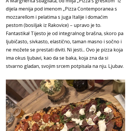
A Margherita sbagliata, od milja „Pizza s greškom“ iz
dijela menija pod imenom „Pizza Contemporanea s
mozzarellom i pelatima s juga Italije i domaćim
pestom (bosiljak iz Rakovice) – upravo je to.
Fantastika! Tijesto je od integralnog brašna, skoro pa
ljubičasto, sivkasto, elastično, taman masno i sočno i
ne možete se prestati diviti. Ni jesti... Ovo je pizza koja
ima okus ljubavi, kao da se baka, koja zna da si
stvarno gladan, svojim srcem potpisala na nju. Ljubav.