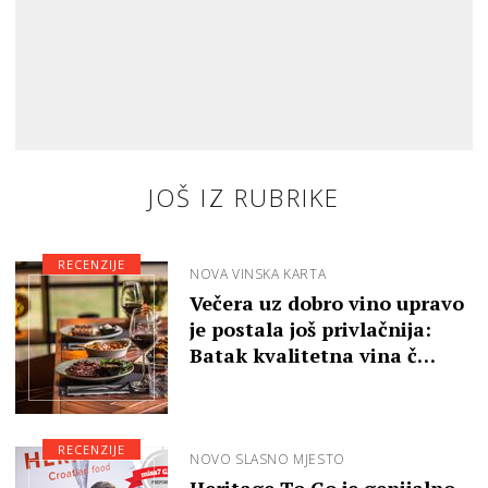
JOŠ IZ RUBRIKE
RECENZIJE
NOVA VINSKA KARTA
Večera uz dobro vino upravo
je postala još privlačnija:
Batak kvalitetna vina č…
RECENZIJE
NOVO SLASNO MJESTO