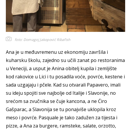
foto: Domagoj Jakopović Ribafish
Ana je u međuvremenu uz ekonomiju završila i
kuharsku školu, zajedno su učili zanat po restoranima
u Veneciji, a usput je Anina obitelj kupila i zemljište
kod rakovice u Lici i tu posadila voće, povrće, kestene i
sada uzgajaju i pčele. Kad su otvarali Papavero, imali
su ideju spojiti sve najbolje od Italije i Slavonije, no
srećom sa zvučnika se čuje kancona, a ne Ćiro
Gašparac, a Slavonija se tu ponajviše uklopila kroz
meso i povrće. Pasquale je tako zadužen za tijesta i
pizze, a Ana za burgere, ramsteke, salate, orzotto,