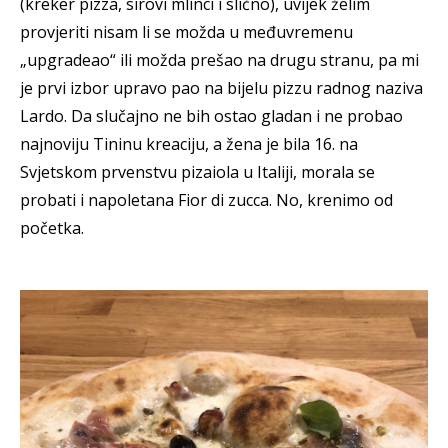
(kreker pizza, sirovi mlinci i slično), uvijek želim
provjeriti nisam li se možda u međuvremenu
„upgradeao“ ili možda prešao na drugu stranu, pa mi
je prvi izbor upravo pao na bijelu pizzu radnog naziva
Lardo. Da slučajno ne bih ostao gladan i ne probao
najnoviju Tininu kreaciju, a žena je bila 16. na
Svjetskom prvenstvu pizaiola u Italiji, morala se
probati i napoletana Fior di zucca. No, krenimo od
početka.