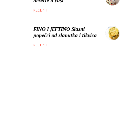
deserte u čaši
RECEPTI
FINO I JEFTINO Slasni
popečci od slanutka i tikvica
RECEPTI