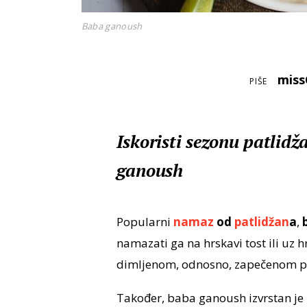
Baba ganoush
mis
PIŠE
Iskoristi sezonu patlid
ganoush
Popularni
namaz
od
patlidžan
a
,
namazati ga na hrskavi tost ili uz 
dimljenom, odnosno, zapečenom p
Također, baba ganoush izvrstan je 