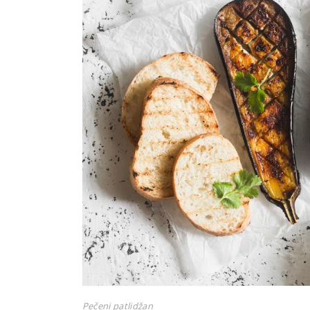
Pečeni patlidžan