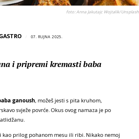
foto: Anna Jakutajc Wojtalik/Unsplash
sGASTRO
/
07. RUJNA 2025.
žana i pripremi kremasti baba
baba ganoush
, možeš jesti s pita kruhom,
hrskavo svježe povrće. Okus ovog namaza je po
atlidžanu.
i kao prilog pohanom mesu ili ribi. Nikako nemoj