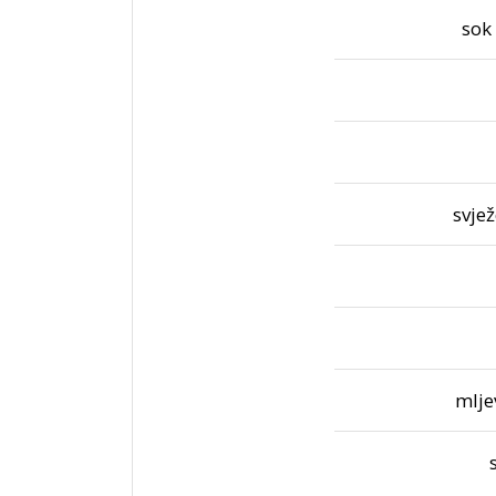
sok
svje
mlje