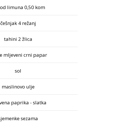
 od limuna 0,50 kom
češnjak 4 režanj
tahini 2 žlica
že mljeveni crni papar
sol
maslinovo ulje
vena paprika - slatka
sjemenke sezama