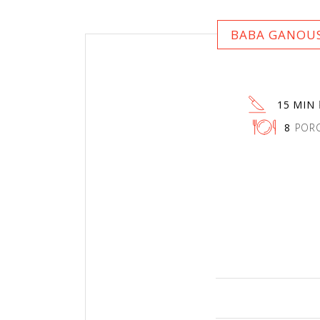
BABA GANOUS
15 MIN
8
PORC