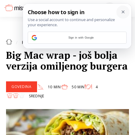
Sign in with Google
GOVEDINA
RECEPTI
Big Mac wrap - još bolja
verzija omiljenog burgera
GOVEDINA
10 MIN
50 MIN
4
SREDNJE