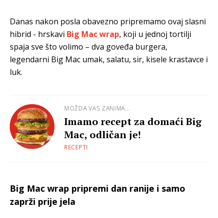
Danas nakon posla obavezno pripremamo ovaj slasni
hibrid - hrskavi
Big Mac
wrap
, koji u jednoj tortilji
spaja sve što volimo – dva goveđa burgera,
legendarni Big Mac umak, salatu, sir, kisele krastavce i
luk.
MOŽDA VAS ZANIMA...
Imamo recept za domaći Big
Mac, odličan je!
RECEPTI
Big Mac wrap pripremi dan ranije i samo
zaprži prije jela