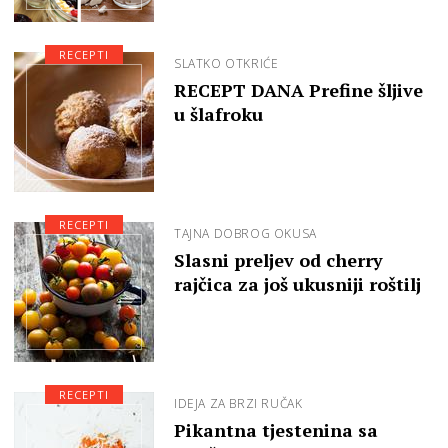
RECEPTI
SLATKO OTKRIĆE
RECEPT DANA Prefine šljive
u šlafroku
RECEPTI
TAJNA DOBROG OKUSA
Slasni preljev od cherry
rajčica za još ukusniji roštilj
RECEPTI
IDEJA ZA BRZI RUČAK
Pikantna tjestenina sa