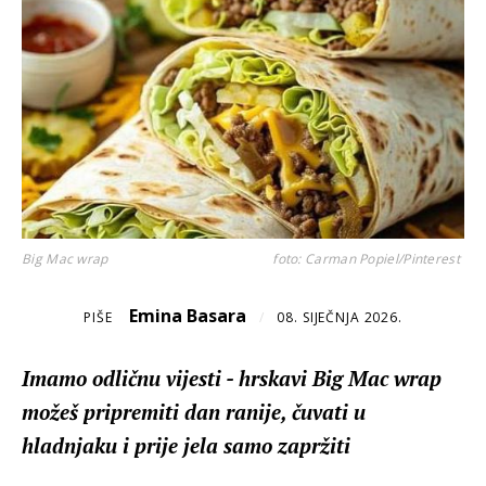
Big Mac wrap
foto: Carman Popiel/Pinterest
Emina Basara
PIŠE
/
08. SIJEČNJA 2026.
Imamo odličnu vijesti - hrskavi Big Mac wrap
možeš pripremiti dan ranije, čuvati u
hladnjaku i prije jela samo zapržiti