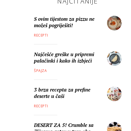
NAJČITANIJE
S ovim tijestom za pizzu ne
možeš pogriješiti!
RECEPTI
Najčešće greške u pripremi
palačinki i kako ih izbjeći
ŠPAJZA
3 brza recepta za prefine
deserte u čaši
RECEPTI
DESERT ZA 5! Crumble sa