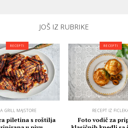
JOŠ IZ RUBRIKE
RECEPTI
RECEPTI
A GRILL MAJSTORE
RECEPT IZ FICLEK
a piletina s roštilja
Foto vodič za pr
rinirana u pivu
klasičnih knedli sa 