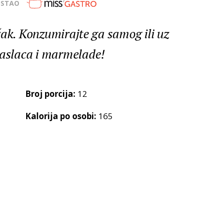
OSTAO
čak. Konzumirajte ga samog ili uz
slaca i marmelade!
Broj porcija:
12
Kalorija po osobi:
165