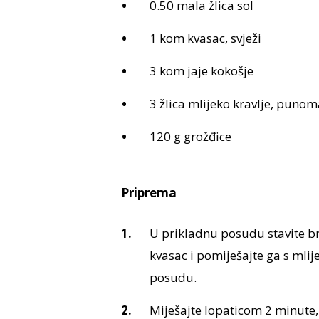
0.50 mala žlica sol
1 kom kvasac, svježi
3 kom jaje kokošje
3 žlica mlijeko kravlje, puno
120 g grožđice
Priprema
U prikladnu posudu stavite bra
kvasac i pomiješajte ga s mlij
posudu.
Miješajte lopaticom 2 minute, 