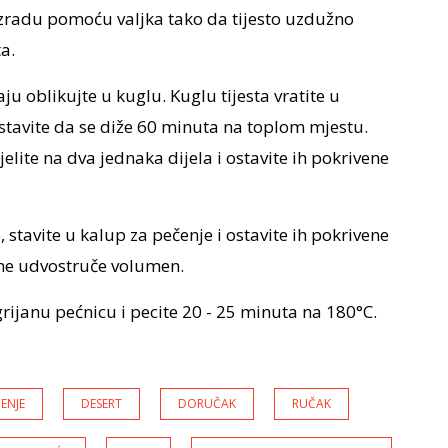
 izradu pomoću valjka tako da tijesto uzdužno
a.
ju oblikujte u kuglu. Kuglu tijesta vratite u
tavite da se diže 60 minuta na toplom mjestu.
jelite na dva jednaka dijela i ostavite ih pokrivene
e, stavite u kalup za pečenje i ostavite ih pokrivene
 ne udvostruče volumen.
rijanu pećnicu i pecite 20 - 25 minuta na 180°C.
ENJE
DESERT
DORUČAK
RUČAK