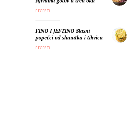
šljivama gotov u tren oka
RECEPTI
FINO I JEFTINO Slasni
popečci od slanutka i tikvica
RECEPTI