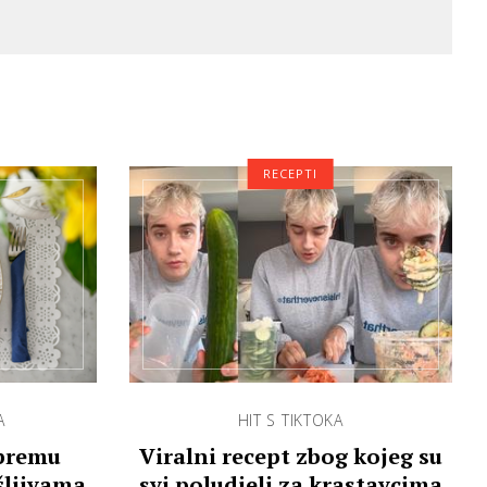
RECEPTI
A
HIT S TIKTOKA
ipremu
Viralni recept zbog kojeg su
šljivama
svi poludjeli za krastavcima