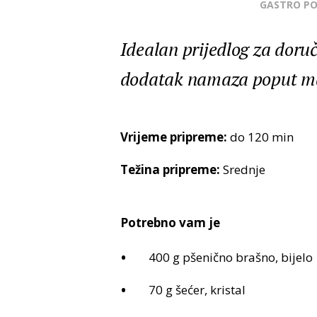
GASTRO P
Idealan prijedlog za doru
dodatak namaza poput ma
Vrijeme pripreme:
do 120 min
Težina pripreme:
Srednje
Potrebno vam je
400 g pšenično brašno, bijelo
70 g šećer, kristal