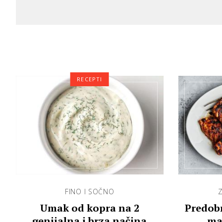
RECEPTI
FINO I SOČNO
Z
Umak od kopra na 2
Predobr
genijalna i brza načina
ma