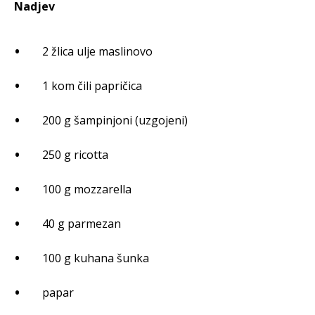
Nadjev
2 žlica ulje maslinovo
1 kom čili papričica
200 g šampinjoni (uzgojeni)
250 g ricotta
100 g mozzarella
40 g parmezan
100 g kuhana šunka
papar