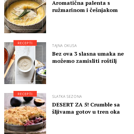
Aromatična palenta s
ružmarinom i češnjakom
RECEPTI
TAJNA OKUSA
Bez ova 3 slasna umaka ne
možemo zamisliti roštilj
RECEPTI
SLATKA SEZONA
DESERT ZA 5! Crumble sa
šljivama gotov u tren oka