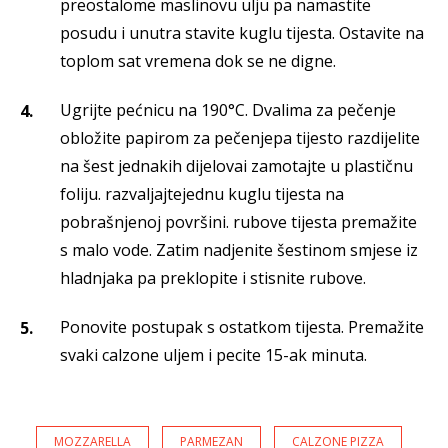
preostalome maslinovu ulju pa namastite
posudu i unutra stavite kuglu tijesta. Ostavite na
toplom sat vremena dok se ne digne.
Ugrijte pećnicu na 190°C. Dvalima za pečenje
obložite papirom za pečenjepa tijesto razdijelite
na šest jednakih dijelovai zamotajte u plastičnu
foliju. razvaljajtejednu kuglu tijesta na
pobrašnjenoj površini. rubove tijesta premažite
s malo vode. Zatim nadjenite šestinom smjese iz
hladnjaka pa preklopite i stisnite rubove.
Ponovite postupak s ostatkom tijesta. Premažite
svaki calzone uljem i pecite 15-ak minuta.
MOZZARELLA
PARMEZAN
CALZONE PIZZA