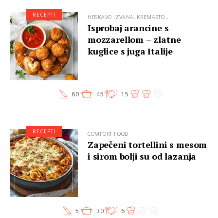
RECEPTI
HRSKAVO IZVANA, KREMASTO…
Isprobaj arancine s
mozzarellom – zlatne
kuglice s juga Italije
60'
45'
15
RECEPTI
COMFORT FOOD
Zapečeni tortellini s mesom
i sirom bolji su od lazanja
5'
30'
6