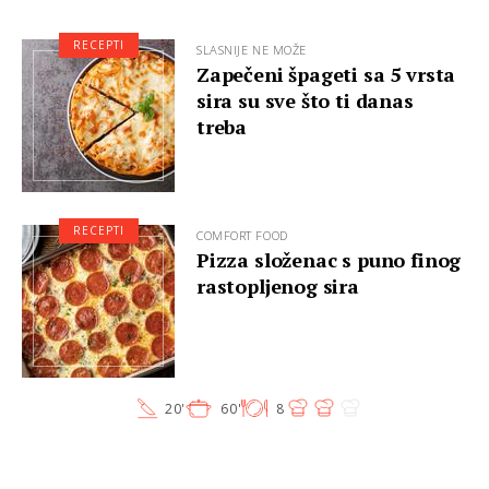
RECEPTI
SLASNIJE NE MOŽE
Zapečeni špageti sa 5 vrsta
sira su sve što ti danas
treba
RECEPTI
COMFORT FOOD
Pizza složenac s puno finog
rastopljenog sira
20'
60'
8