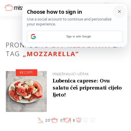
Sign in with Google
PRONAĐENO
207 REZULTATA
ZA
TAG
„
MOZZARELLA
”
RECEPTI
OSVJEŽAVAJUĆI UŽITAK
Lubenica caprese: Ovu
salatu ćeš pripremati cijelo
ljeto!
20'
0'
8