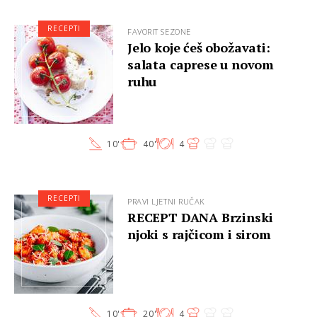
RECEPTI
FAVORIT SEZONE
Jelo koje ćeš obožavati:
salata caprese u novom
ruhu
10'
40'
4
RECEPTI
PRAVI LJETNI RUČAK
RECEPT DANA Brzinski
njoki s rajčicom i sirom
10'
20'
4