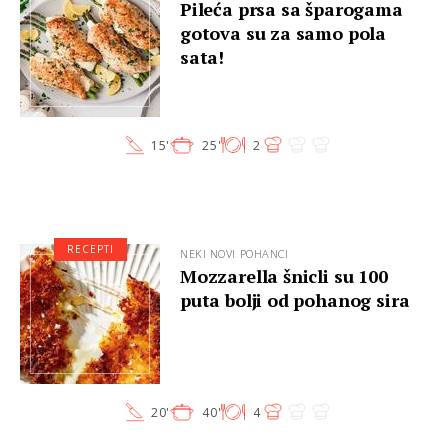
Pileća prsa sa šparogama
gotova su za samo pola
sata!
15'
25'
2
RECEPTI
NEKI NOVI POHANCI
Mozzarella šnicli su 100
puta bolji od pohanog sira
20'
40'
4