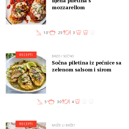
lijena piletina s
mozzarellom
10'
25'
3
RECEPTI
BRZO I SOČNO
Sočna piletina iz pećnice sa
zelenom salsom i sirom
5'
30'
4
RECEPTI
MOŽE LI BRŽE?