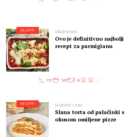
RECEPTI
OBOŽAVAMO!
Ovo je definitivno najbolji
recept za parmigianu
15'
50'
6
RECEPTI
SLOJEVITO I FINO
Slana torta od palačinki s
okusom omiljene pizze