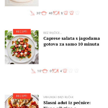
30'
46'
8
RECEPTI
BEZ RAJČICE...
Caprese salata s jagodama
gotova za samo 10 minuta
10'
0'
4
RECEPTI
VRHUNSKI BRZI RUČAK
Slasni adut iz pećnice: