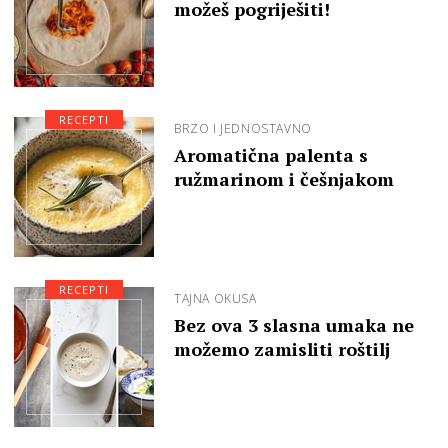
možeš pogriješiti!
RECEPTI
BRZO I JEDNOSTAVNO
Aromatična palenta s
ružmarinom i češnjakom
RECEPTI
TAJNA OKUSA
Bez ova 3 slasna umaka ne
možemo zamisliti roštilj