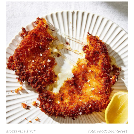
Mozzarella šnicli
foto: Food52/Pinterest