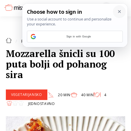
Sign in with Google
VEGETERIJANSKO
RECEPTI
Mozzarella šnicli su 100
puta bolji od pohanog
sira
VEGETARIJANSKO
20 MIN
40 MIN
4
JEDNOSTAVNO