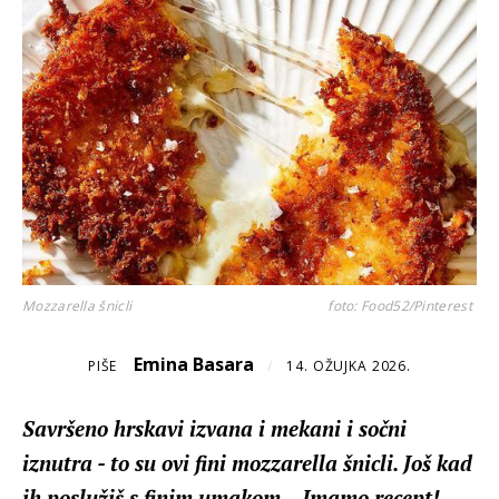
Mozzarella šnicli
foto: Food52/Pinterest
Emina Basara
PIŠE
/
14. OŽUJKA 2026.
Savršeno hrskavi izvana i mekani i sočni
iznutra - to su ovi fini mozzarella šnicli. Još kad
ih poslužiš s finim umakom... Imamo recept!