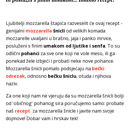
Ljubitelji mozzarella štapića razveselit će ovaj recept -
genijalni
mozzarella
šnicli
od velikih komada
mozzarelle uvaljani u brašno, jaja i panko mrvice,
posluženi s finim
umakom od ljutike i senfa
. To su
odlični
pohanci
za sve one koji ne vole meso, ili ga
ponekad žele izbjeći i probati neke nove pohance.
Mozzarella šnicli pomalo podsjećaju na
bečki
odrezak
, odnosno
bečku šniclu
, otuda i njihova
naziv.
Za one koji nam ne vjeruju da su mozzarella šnicli bolji
od 'običnog' pohanog sira poručujemo samo: probate
naš
recept
za mozzarella šnicle i javite nam svoje
dojmove! Dobar vam i hrskav tek!