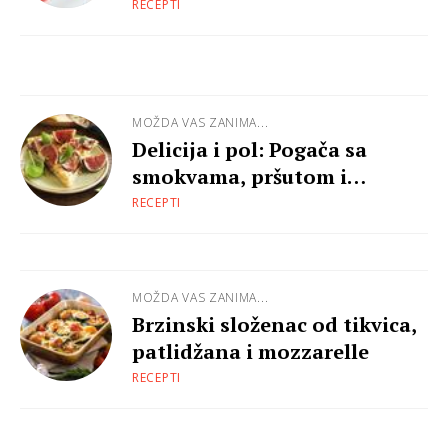
RECEPTI
MOŽDA VAS ZANIMA...
Delicija i pol: Pogača sa
smokvama, pršutom i
mozzarellom
RECEPTI
MOŽDA VAS ZANIMA...
Brzinski složenac od tikvica,
patlidžana i mozzarelle
RECEPTI