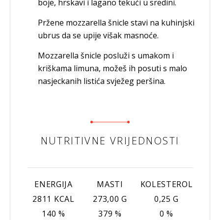
boje, hrskavi i lagano tekući u sredini.
Pržene mozzarella šnicle stavi na kuhinjski
ubrus da se upije višak masnoće.
Mozzarella šnicle posluži s umakom i
kriškama limuna, možeš ih posuti s malo
nasjeckanih listića svježeg peršina.
NUTRITIVNE VRIJEDNOSTI
ENERGIJA
MASTI
KOLESTEROL
2811 KCAL
273,00 G
0,25 G
140 %
379 %
0 %