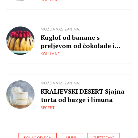
MOŽDA VAS ZANIMA...
Kuglof od banane s
preljevom od čokolade i
malinama
KOLUMNE
MOŽDA VAS ZANIMA...
KRALJEVSKI DESERT Sjajna
torta od bazge i limuna
RECEPTI
KOLAČ OD SIRA
LIMUN
CHEESECAKE