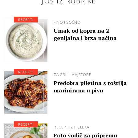
JOŠ IZ RUBRIKE
RECEPTI
FINO I SOČNO
Umak od kopra na 2
genijalna i brza načina
RECEPTI
ZA GRILL MAJSTORE
Predobra piletina s roštilja
marinirana u pivu
RECEPTI
RECEPT IZ FICLEKA
Foto vodič za pripremu