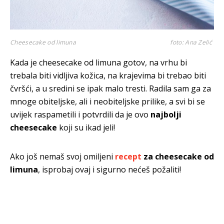
Cheesecake od limuna
foto: Ana Zelić
Kada je cheesecake od limuna gotov, na vrhu bi
trebala biti vidljiva kožica, na krajevima bi trebao biti
čvršći, a u sredini se ipak malo tresti. Radila sam ga za
mnoge obiteljske, ali i neobiteljske prilike, a svi bi se
uvijek raspametili i potvrdili da je ovo
najbolji
cheesecake
koji su ikad jeli!
Ako još nemaš svoj omiljeni
recept
za cheesecake od
limuna
, isprobaj ovaj i sigurno nećeš požaliti!