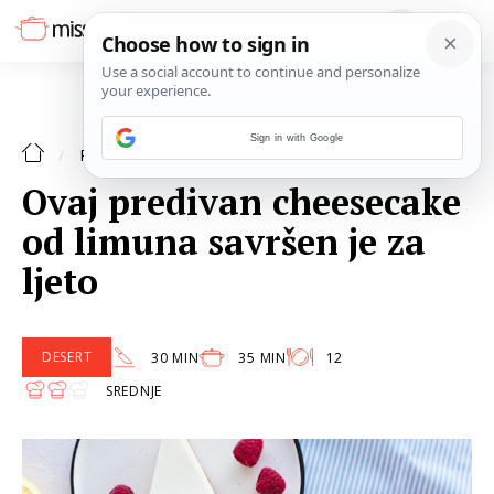
Sign in with Google
DESERT
RECEPTI
Ovaj predivan cheesecake
od limuna savršen je za
ljeto
DESERT
30 MIN
35 MIN
12
SREDNJE