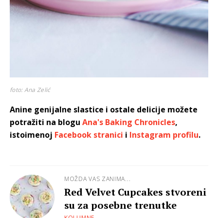
foto: Ana Zelić
Anine genijalne slastice i ostale delicije možete
potražiti na blogu
Ana's Baking Chronicles
,
istoimenoj
Facebook stranici
i
Instagram profilu
.
MOŽDA VAS ZANIMA...
Red Velvet Cupcakes stvoreni
su za posebne trenutke
KOLUMNE