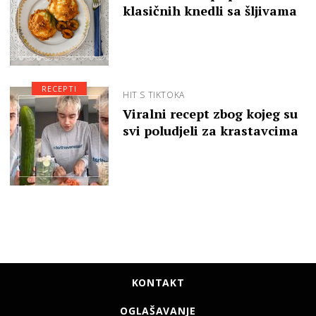
klasičnih knedli sa šljivama
RECEPTI
HIT S TIKTOKA
Viralni recept zbog kojeg su
svi poludjeli za krastavcima
KONTAKT
OGLAŠAVANJE