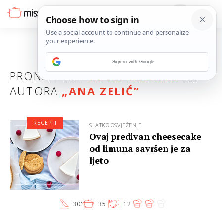
Sign in with Google
PRONAĐENO
31 REZULTATA
ZA
AUTORA
„ANA ZELIĆ”
RECEPTI
SLATKO OSVJEŽENJE
Ovaj predivan cheesecake
od limuna savršen je za
ljeto
30'
35'
12