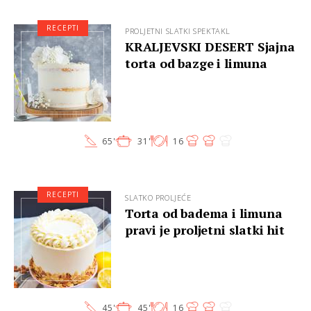
RECEPTI
PROLJETNI SLATKI SPEKTAKL
KRALJEVSKI DESERT Sjajna
torta od bazge i limuna
65'
31'
16
RECEPTI
SLATKO PROLJEĆE
Torta od badema i limuna
pravi je proljetni slatki hit
45'
45'
16