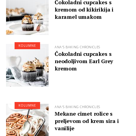
Čokoladni cupcakes s
kremom od kikirikija i
karamel umakom
KOLUMNE
ANA'S BAKING CHRONICLES
Čokoladni cupcakes s
neodoljivom Earl Grey
kremom
KOLUMNE
ANA'S BAKING CHRONICLES
Mekane cimet rolice s
preljevom od krem sira i
vanilije