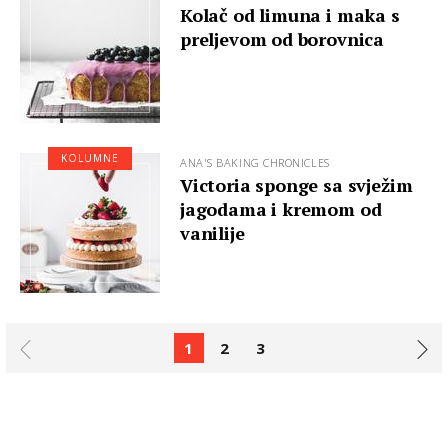
Kolač od limuna i maka s
preljevom od borovnica
KOLUMNE
ANA'S BAKING CHRONICLES
Victoria sponge sa svježim
jagodama i kremom od
vanilije
1
2
3