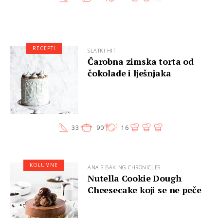
RECEPTI
SLATKI HIT
Čarobna zimska torta od
čokolade i lješnjaka
33'
90'
16
KOLUMNE
ANA'S BAKING CHRONICLES
Nutella Cookie Dough
Cheesecake koji se ne peče