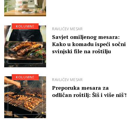
KOLUMNE
RAVLIĆEV MESAR
Savjet omiljenog mesara:
Kako u komadu ispeći sočni
svinjski file na roštilju
KOLUMNE
RAVLIĆEV MESAR
Preporuka mesara za
odličan roštilj: Šiš i više niš'!