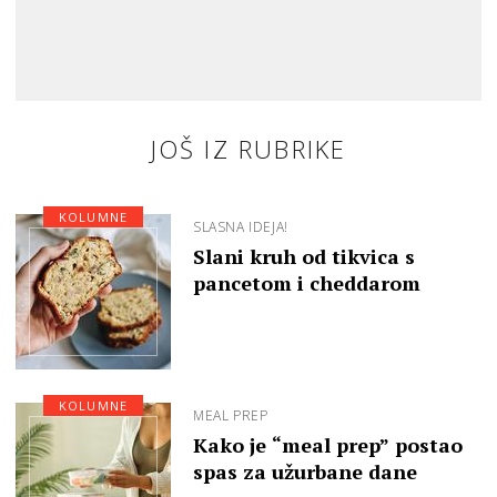
JOŠ IZ RUBRIKE
KOLUMNE
SLASNA IDEJA!
Slani kruh od tikvica s
pancetom i cheddarom
KOLUMNE
MEAL PREP
Kako je “meal prep” postao
spas za užurbane dane