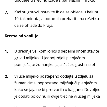
ubodete u sredinu izađe s par vlažnih mrvica.
Kad su gotovi, ostavite ih da se ohlade u kalupu
10-tak minuta, a potom ih prebacite na rešetku
da se ohlade do kraja.
Krema od vanilije
U srednje velikom loncu s debelim dnom stavite
grijati mlijeko. U jednoj zdjeli pjenjačom
pomiješajte žumanjke, jaja, šećer, gustin i sol.
Vruće mlijeko postepeno dodajte u zdjelu sa
žumanjcima, neprestano miješajući pjenjačom
kako se jaja ne bi pretvorila u kajganu. Dovoljno
je dodati polovinu ili dvije trećine vrućeg mlijeka.