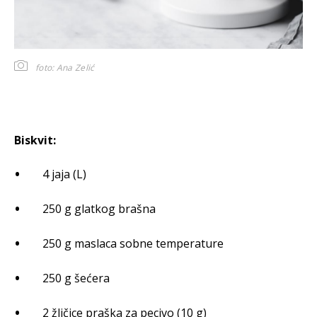
foto: Ana Zelić
Biskvit:
4 jaja (L)
250 g glatkog brašna
250 g maslaca sobne temperature
250 g šećera
2 žličice praška za pecivo (10 g)