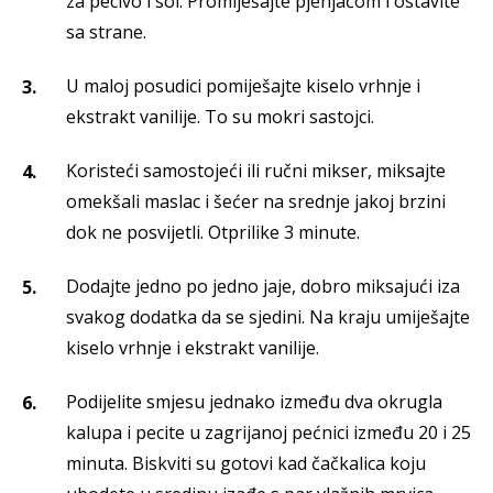
za pecivo i sol. Promiješajte pjenjačom i ostavite
sa strane.
U maloj posudici pomiješajte kiselo vrhnje i
ekstrakt vanilije. To su mokri sastojci.
Koristeći samostojeći ili ručni mikser, miksajte
omekšali maslac i šećer na srednje jakoj brzini
dok ne posvijetli. Otprilike 3 minute.
Dodajte jedno po jedno jaje, dobro miksajući iza
svakog dodatka da se sjedini. Na kraju umiješajte
kiselo vrhnje i ekstrakt vanilije.
Podijelite smjesu jednako između dva okrugla
kalupa i pecite u zagrijanoj pećnici između 20 i 25
minuta. Biskviti su gotovi kad čačkalica koju