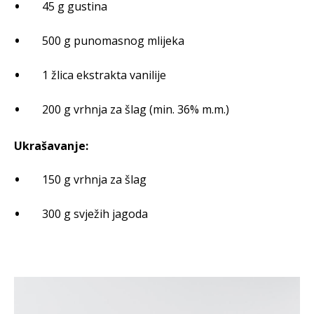
45 g gustina
500 g punomasnog mlijeka
1 žlica ekstrakta vanilije
200 g vrhnja za šlag (min. 36% m.m.)
Ukrašavanje:
150 g vrhnja za šlag
300 g svježih jagoda