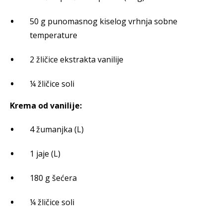
50 g punomasnog kiselog vrhnja sobne
temperature
2 žličice ekstrakta vanilije
¼ žličice soli
Krema od vanilije:
4 žumanjka (L)
1 jaje (L)
180 g šećera
¼ žličice soli