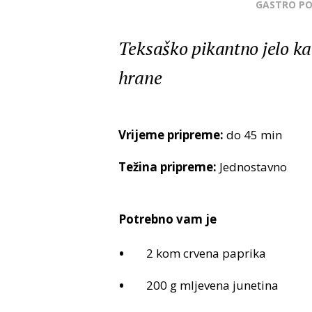
GASTRO P
Teksaško pikantno jelo kao 
hrane
Vrijeme pripreme:
do 45 min
Težina pripreme:
Jednostavno
Potrebno vam je
2 kom crvena paprika
200 g mljevena junetina