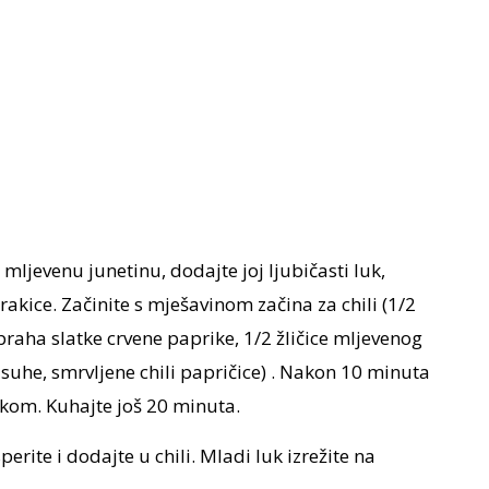
ljevenu junetinu, dodajte joj ljubičasti luk,
rakice. Začinite s mješavinom začina za chili (1/2
a praha slatke crvene paprike, 1/2 žličice mljevenog
e suhe, smrvljene chili papričice) . Nakon 10 minuta
okom. Kuhajte još 20 minuta.
erite i dodajte u chili. Mladi luk izrežite na