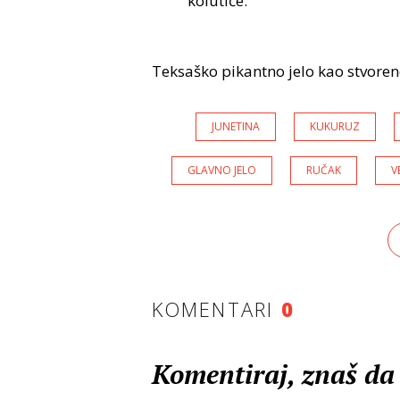
kolutiće.
Teksaško pikantno jelo kao stvoreno 
JUNETINA
KUKURUZ
GLAVNO JELO
RUČAK
V
KOMENTARI
0
Komentiraj, znaš da 