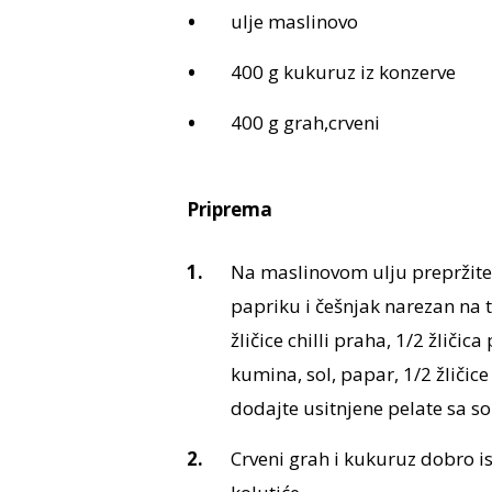
ulje maslinovo
400 g kukuruz iz konzerve
400 g grah,crveni
Priprema
Na maslinovom ulju prepržite m
papriku i češnjak narezan na t
žličice chilli praha, 1/2 žličic
kumina, sol, papar, 1/2 žličic
dodajte usitnjene pelate sa s
Crveni grah i kukuruz dobro isp