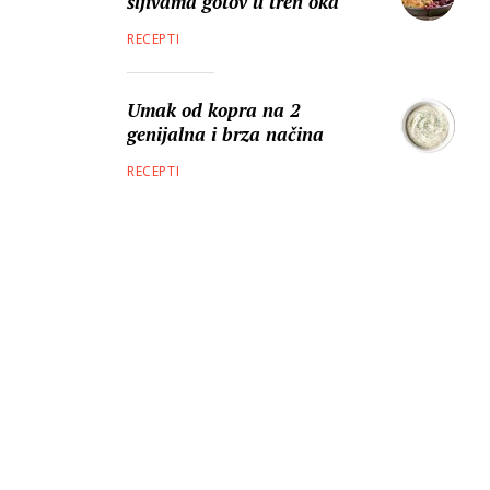
šljivama gotov u tren oka
RECEPTI
Umak od kopra na 2
genijalna i brza načina
RECEPTI