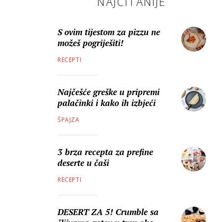
NAJČITANIJE
S ovim tijestom za pizzu ne
možeš pogriješiti!
RECEPTI
Najčešće greške u pripremi
palačinki i kako ih izbjeći
ŠPAJZA
3 brza recepta za prefine
deserte u čaši
RECEPTI
DESERT ZA 5! Crumble sa