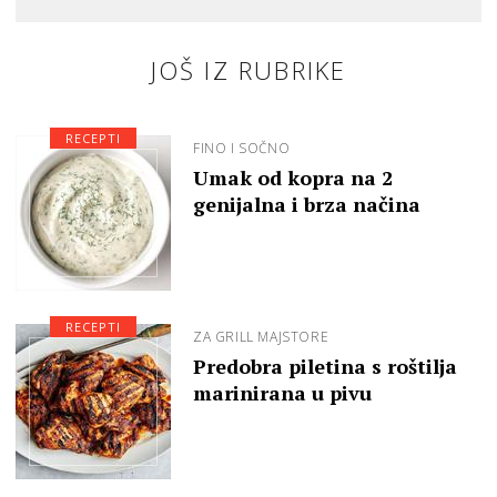
JOŠ IZ RUBRIKE
RECEPTI
FINO I SOČNO
Umak od kopra na 2
genijalna i brza načina
RECEPTI
ZA GRILL MAJSTORE
Predobra piletina s roštilja
marinirana u pivu