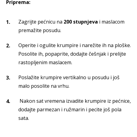
Priprema:
Zagrijte pećnicu na
200 stupnjeva
i maslacom
premažite posudu.
Operite i ogulite krumpire i narežite ih na ploške.
Posolite ih, popaprite, dodajte češnjak i prelijte
rastopljenim maslacem.
Poslažite krumpire vertikalno u posudu i još
malo posolite na vrhu.
Nakon sat vremena izvadite krumpire iz pećnice,
dodajte parmezan i ružmarin i pecite još pola
sata.