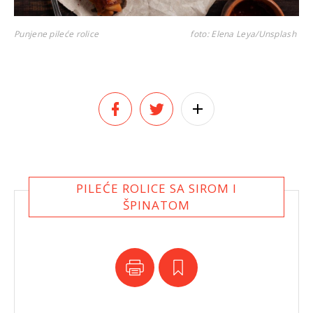
Punjene pileće rolice
foto: Elena Leya/Unsplash
PILEĆE ROLICE SA SIROM I
ŠPINATOM