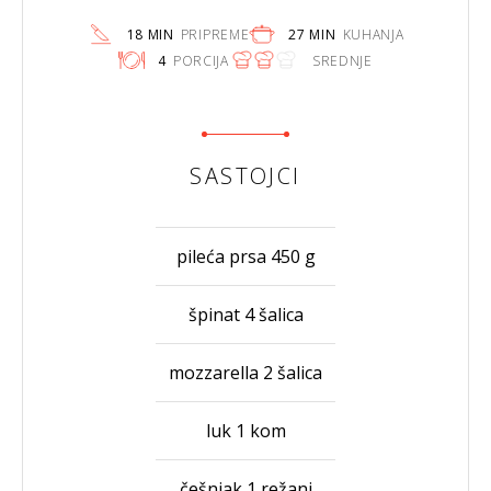
18 MIN
PRIPREME
27 MIN
KUHANJA
4
PORCIJA
SREDNJE
SASTOJCI
pileća prsa 450 g
špinat 4 šalica
mozzarella 2 šalica
luk 1 kom
češnjak 1 režanj