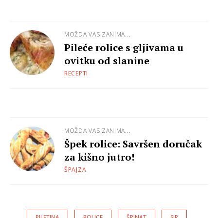
MOŽDA VAS ZANIMA...
Pileće rolice s gljivama u
ovitku od slanine
RECEPTI
MOŽDA VAS ZANIMA...
Špek rolice: Savršen doručak
za kišno jutro!
ŠPAJZA
PILETINA
ROLICE
ŠPINAT
SIR