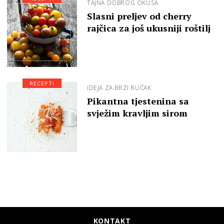
TAJNA DOBROG OKUSA
Slasni preljev od cherry
rajčica za još ukusniji roštilj
RECEPTI
IDEJA ZA BRZI RUČAK
Pikantna tjestenina sa
svježim kravljim sirom
KONTAKT