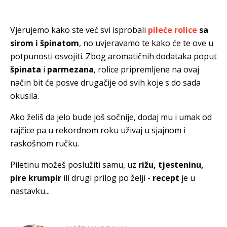
Vjerujemo kako ste već svi isprobali
pileće rolice
sa
sirom i špinatom
, no uvjeravamo te kako će te ove u
potpunosti osvojiti. Zbog aromatičnih dodataka poput
špinata
i
parmezana
, rolice pripremljene na ovaj
način bit će posve drugačije od svih koje s do sada
okusila.
Ako želiš da jelo bude još sočnije, dodaj mu i umak od
rajčice pa u rekordnom roku uživaj u sjajnom i
raskošnom ručku.
Piletinu možeš poslužiti samu, uz
rižu, tjesteninu,
pire krumpir
ili drugi prilog po želji -
recept
je u
nastavku...