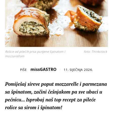
Rolice od pilećih prsa punjene špinatom i
foto: Thinkstock
mozzarellom
missGASTRO
PIŠE
/
11. SIJEČNJA 2026.
Pomiješaj sireve poput mozzarelle i parmezana
sa špinatom, začini češnjakom pa sve ubaci u
pećnicu... Isprobaj naš top recept za pileće
rolice sa sirom i špinatom!