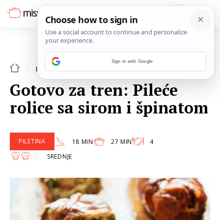
Sign in with Google
PILETINA
RECEPTI
Gotovo za tren: Pileće
rolice sa sirom i špinatom
PILETINA
18 MIN
27 MIN
4
SREDNJE