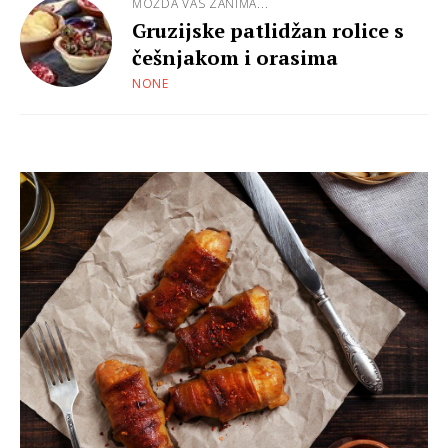
MOŽDA VAS ZANIMA...
Gruzijske patlidžan rolice s
češnjakom i orasima
NONE