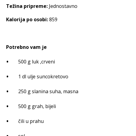
Težina pripreme:
Jednostavno
Kalorija po osobi:
859
Potrebno vam je
500 g luk ,crveni
1 dl ulje suncokretovo
250 g slanina suha, masna
500 g grah, bijeli
čili u prahu