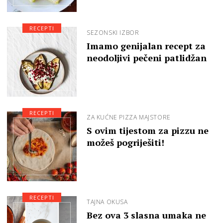
RECEPTI
SEZONSKI IZBOR
Imamo genijalan recept za
neodoljivi pečeni patlidžan
RECEPTI
ZA KUĆNE PIZZA MAJSTORE
S ovim tijestom za pizzu ne
možeš pogriješiti!
RECEPTI
TAJNA OKUSA
Bez ova 3 slasna umaka ne