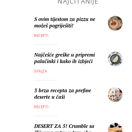
NAJČITANIJE
S ovim tijestom za pizzu ne
možeš pogriješiti!
RECEPTI
Najčešće greške u pripremi
palačinki i kako ih izbjeći
ŠPAJZA
3 brza recepta za prefine
deserte u čaši
RECEPTI
DESERT ZA 5! Crumble sa