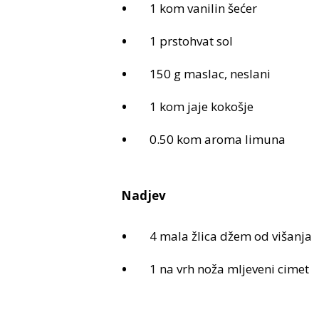
1 kom vanilin šećer
1 prstohvat sol
150 g maslac, neslani
1 kom jaje kokošje
0.50 kom aroma limuna
Nadjev
4 mala žlica džem od višanja
1 na vrh noža mljeveni cimet