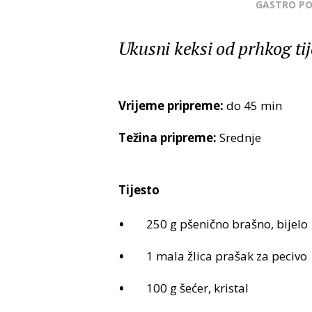
GASTRO P
Ukusni keksi od prhkog ti
Vrijeme pripreme:
do 45 min
Težina pripreme:
Srednje
Tijesto
250 g pšenično brašno, bijelo
1 mala žlica prašak za pecivo
100 g šećer, kristal