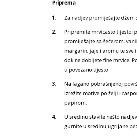
Priprema
Za nadjev promiješajte džem 
Pripremite mrvičasto tijesto: 
promiješajte sa šećerom, vanil
margarin, jaje i aromu te sve
dok ne dobijete fine mrvice. P
u povezano tijesto.
Na lagano pobrašnjenoj površin
Izrežite motive po želji i rasp
papirom.
U sredinu stavite nešto nadje
gurnite u sredinu ugrijane pe