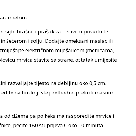
sa cimetom.
prosijte brašno i prašak za pecivo u posudu te
in šećerom i solju. Dodajte omekšani maslac ili
 izmiješajte električnom miješalicom (metlicama)
olovicu mrvica stavite sa strane, ostatak umijesite
i razvaljajte tijesto na debljinu oko 0,5 cm.
oredite na lim koji ste prethodno prekrili masnim
va od džema pa po keksima rasporedite mrvice i
ćnice, pecite 180 stupnjeva C oko 10 minuta.