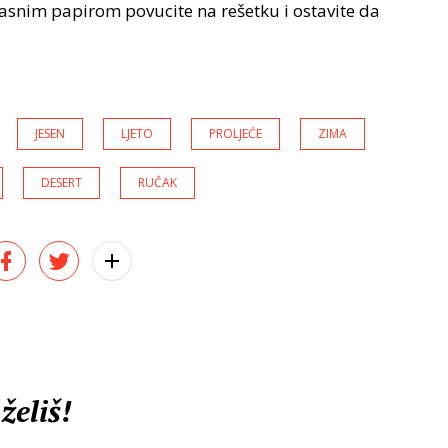
asnim papirom povucite na rešetku i ostavite da
JESEN
LJETO
PROLJEĆE
ZIMA
DESERT
RUČAK
želiš!