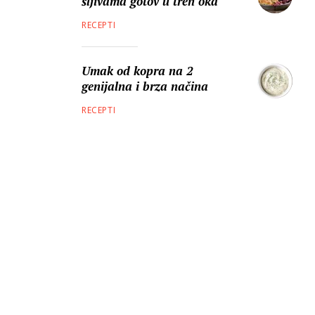
šljivama gotov u tren oka
RECEPTI
Umak od kopra na 2
genijalna i brza načina
RECEPTI